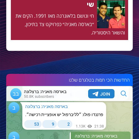
שי
חי ונושם בלאוגרנה מאז 1991. הקים את
״בארסה מאניה״ כפרויקט צד בתיכון,
והשאר היסטוריה.
החדשות הכי חמות בטלגרם שלנו