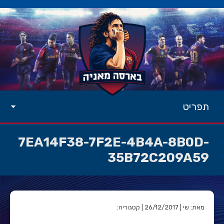
תפריט
7EA14F38-7F2E-4B4A-8B0D-
35B72C209A59
מאת: שי | 26/12/2017 | קטגוריה: