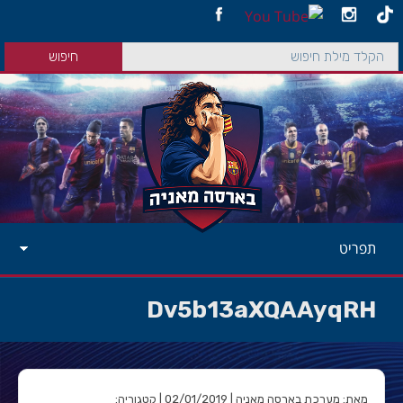
תפריט
Dv5b13aXQAAyqRH
מאת: מערכת בארסה מאניה | 02/01/2019 | קטגוריה: