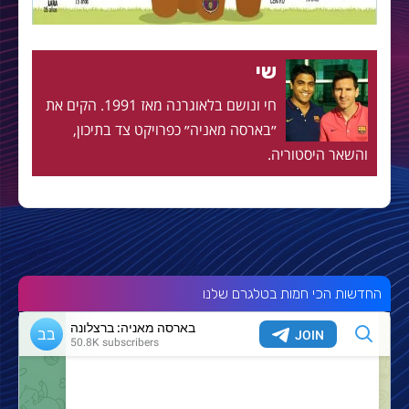
שי
חי ונושם בלאוגרנה מאז 1991. הקים את
״בארסה מאניה״ כפרויקט צד בתיכון,
והשאר היסטוריה.
החדשות הכי חמות בטלגרם שלנו