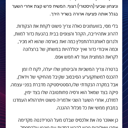
וניצחון שביעי (היסטורי) רצוף. המשיח פרש קצת אחרי השער
בגלל אותה פציעה ארורה בשריר הירך.
בלי מסי
,
בזוועתונים כאלה צריך פשוט לקחת את הנקודות
.
להרוג אתהיריבה
,
הקהל והצופים בבית בהנעת כדור למוות
,
ולגרום לאוחנהלהתפלץ כמה זאת בארסה שהוא לא מכיר
,
וכמה איבודי כדור ואיך יכוללהיות במשחק של ברצלונה
לקראת המחצית ועוד לא חמש אפס
.
ברטרה צריך המשכיות והביטחון שלו יעלה
,
לקח לו זמן
להכנס למשחק
(
ע
"
ע הסיבסוב שקיבל מהחיקוי של וידאל
),
אבל במקרה הנקודתי שלו
,
הסטטיסטיקה מדברת בפני עצמה
.
פיקה בצד שמאל הוא ורסיה פחותטובה שלו בצד ימין
,
למזלנו
,
אחרי השער השני אלמריה פשוט ויתרהולא העמדנו
במבחן ממשי את כל מכלול ההגנה
.
כן אאזכר פה את אלכסיס שבלט מעל הטרידנטה מקדימה
אחרי שאלוהים פרש להריץ דחקות עם פינטו עלהספסל
,