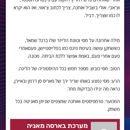
וצ
'
אבי
.
אולי בשביל אוחנה
,
צריך לכתוב צ
'
אווי
,
ואז הוא יקרא
לו כמו שצריך
.
דביל
.
מילה אחרונה על מסי וכוונת הלייזר שלו ברגל שמאל
,
כששחקן עושה בעיטת פינס כמו בפלייסטיישן
,
פעםאחרי
פעם אחרי פעם
,
באמת אפשר ללכת הביתה
.
מכונה
.
הטוב: מסי כובש. מספר חמש בכל ההיסטוריה של הליגה.
הרע: מסי נפצע באותו שריר ירך של פאריס סן ז'רמן ובאיירן,
נראה מה יגידו הבדיקות מחר.
המכוער: טרמפיסטים ואוחנה שמצפים שניתן מאניטה בכל
משחק.
מערכת בארסה מאניה