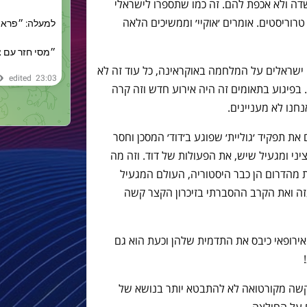
ה ולא אכפת להם. זה כמו שתספרו לישראלי
וריסטים. אומרים ׳אוקיי׳ וממשיכים הלאה
ישראלים על המלחמה באוקראינה, כל עוד זה לא
 בפיגוע בתאומים זה היה אירוע חדש וזה קרה
חנו לא מעניינים.
ת תפקיד ׳גוליית׳ שפוגע ב׳דוד׳ המסכן וחסר
יני ומגעיל שיש, את הפעולות של דוד. וזה מה
 מהדרום הן כבר היסטוריה, העולם המגעיל
 ואת הקרב ההסברתי בזיכרון הקצר קשה
ירופאי כיבס את התדמית שלהן וכעת הוא גם
יקשה מקורטואה לא להתבטא יותר בנושא של