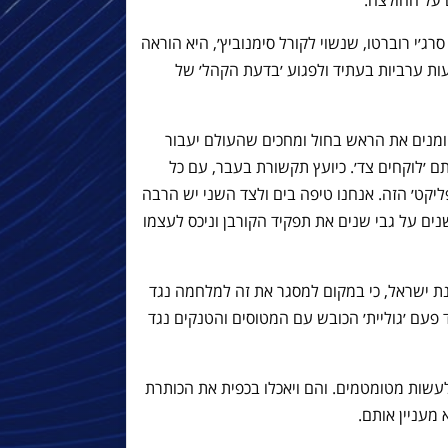
 על החולצה.
׳י רוברטו, שנשוי לקורל סימנוביץ׳, היא הוראה
ת ערביות בעתיד ולפגוע ׳בדעת הקהל׳ של
ומנים את הראש בחול ומחכים שהעולם יעבור
 ׳לוקחים צד׳. כיועץ תקשורת בעבר, עם כל
פליקט׳ הזה. אנחנו טיפה בים ולצד השני יש הרבה
ים על גבי שנים את תפקיד הקורבן וניכס לעצמו
נת ישראל, כי במקום למסגר את זה למלחמה נגד
עם ׳גוליית׳ הכובש עם המטוסים והטנקים נגד
שות מטומטמים. והם ויאכלו בכפית את הכותרת
מעניין אותם.