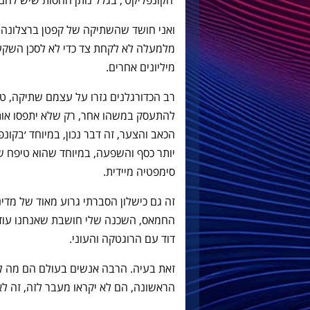
׳הקונפליקט׳, בגלל נותן החסות שיש להם
ואני חושד שהשתיקה של קפטן ברצלונה סרג
מלמעלה לא לקחת צד כדי לא לסכן השקעו
מיליונים אחרים.
רב הכדורגלנים גזרו על עצמם שתיקה, ט
להתעסק במשהו אחר, רק שלא יתפסו אותם
הכאב והצער, זה דבר נכון, במיוחד ׳בקונ
יותר כסף והשפעה, במיוחד שהוא טיפח שנ
סימפטיה מיידית.
זה גם כישלון הסברתי גרוע מאוד של מדי
החמאס, השכנה שלי חושבת שאנחנו עוד פ
דוד עם הרוגטקה והעוני.
זאת בעיה. הרבה אנשים בעולם הם מה לע
הראשונה, הם לא יקראו מעבר לזה, זה לא 