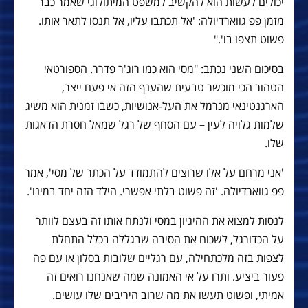
יכולים לעשות הוא להקשיב למשפט המיתולוגי שאמר כבר
מזמן פפ גווארדיולה: 'אל תכתבו עליו, אל תנסו לתאר אותו.
פשוט תצפו בו'."
בסיכום השני נכתב: "מסי הוא כמו רוג'ר פדרר. הספורטאי
הטהור הכי מוכשר טבעית שהענף הזה אי פעם ייצר,
הארגנטינאי מנרמל את העל-אנושיות, כשבו זמנית הוא משיג
שלמות גלויה לעין – עם הסחף של רגל שמאל חסרת הדאגות
שלו.
'אני מרחם על אלו שרוצים להתמודד על הכתר של מסי', אמר
פפ גווארדיולה. 'זה פשוט בלתי אפשרי. הילד הזה יחד במינו'.
לנסות למצוא את ההיגיון במסי ולנתח אותו זה בעצם לוותר
על הכדורגל, לשכוח את הסיבה שבגללה בכלל התחלת
לצפות בזה מלכתחילה, עם רגליים שלובות בסלון או עם פה
פעור ביציע. ותרו על אי האמונה שמה שאנחנו רואים זה
אמיתי, ופשוט תעשו את מה שרוב היריבים שלו עושים.