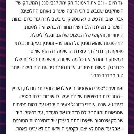
עד היום – וגם את האמונה הקיימת לגבי סגנון המשחק של
השחקנים שכובשים הכי הרבה שערים (אותם החלוצים).
אבל, שוב, זה פשוט לא מספיק. כי בשבילו זה עוד כלום. כמות
השערים מפילת הלסת שלו מחווירה בהשוואה לאיכות,
הייחודיות והקושי של הביצוע שלהם, ובכלל ליכולת
המהפנטת שהוא מפגין על המגרש – ומפגין בעקביות בלתי
פוסקת. כך גם לדרך עוצרת הנשימה בה הוא שולט
במשחקים ומנהל את כל מה שקורה, ולשלמות הכללות שלו
ככדורגלן. פשוט תצפו בו, ואז תנסו להגיד אם היה מישהו יותר
טוב מהדבר הזה."
זאת ועוד: "ספרי ההיסטוריה יהללו את מסי יותר מכולם, ועדיין
– המגבלות הבסיסיות שלהם יעשו לו שירות בלתי מספק.
בעוד 20 שנה, אוהדי כדורגל צעירים יקראו על דמות מסיחית
שהגאונות והזוהר שלה הדהימו את העולם, על רסיטל יחיד
שריסק אינספור שיאים והתחיל עידן של דומיננטיות מטורפת
– אבל עד שהם לא יצפו בקטעי הווידאו הם לא יבינו באמת