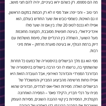
מה הם פספסו. רק כשהם יראו בעיניים, יהיה להם חצי מושג.
הכי טוב – והכי יפה: אצל מסי זו לא רק הכמות במקום הראשון,
זו גם האיכות. כשמסי כובש את שער החודש בעולם, הוא
אפילו לא נכנס לטופ 20 שלו: בין אם זה שער סולו
אינדיבידואלי, בעיטה חופשית מסובבת, הקפצה מחוכמת
מעל השוער, השחלה בין הרגליים שלו, סיומת מושלמת עם
דיוק ברמת הגולף, או בעיטה סוערת מרחוק – אחת מיני
רבות.
מסי הוא גם מלך הבישולים בהיסטוריה של כמעט כל תחרות
שהשתתף בה, נרשמו לו הכי הרבה בישולים בהיסטוריה של
הכדורגל הספרדי והכדורגל האירופי, אבל העובדה הזאת היא
אפילו פחות מרשימה מהביצוע המבריק והמשוכלל של
הבישולים האלה: מסירות האלי-אופ לצדדים, הכדורים שהוא
מניח על רגלי חבריו, ה'קילר פאס' – המסירה האחרונה
הקטלנית, המסירות בין קווי ההגנה השונים, מסירות העומק
ששוברות את המבנה ההגנתי בקו האחרון של היריבה,