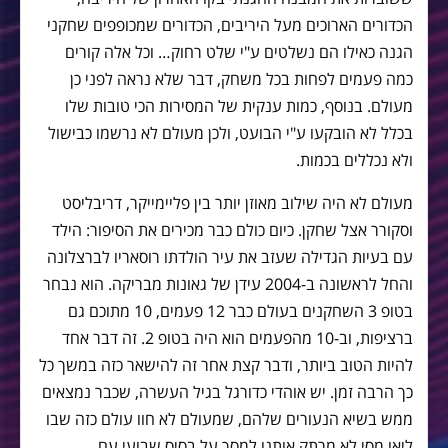
הכדורים הארוכים מעל היריבים, הכדורים שמכופפים שחקני
הגנה כאילו הם נשלטים ע"י שלט רחוק… וכל אלה קורים
כמה פעמים לפחות בכל משחק, דבר שלא נראה לפני כן
מעולם. בנוסף, כמות ענקית של המסירות הכי טובות שלו
בכלל לא הובקעו ע"י הבועט, ולכן מעולם לא נרשמו כבישול
ולא נכללים בכמות.
מעולם לא היה שילוב מאוזן יותר בין פליימייקר, דריבליסט
וסקורר אצל שחקן. כיום כולם כבר מכירים את הסיפור: הילד
עם בעיות הגדילה שעזב את עיר הולדתו רוסאריו לברצלונה
והחל לראשונה ב-2004 עידן של גאונות מבריקה. הוא נבחר
בטופ 3 השחקנים בעולם כבר 12 פעמים, 10 מתוכם גם
ברציפות, וב-10 מהפעמים הוא היה בטופ 2. זה דבר אחד
להיות הטוב ביותר, ודבר קצת אחר זה להישאר כזה במשך כל
כך הרבה זמן. יש אוהדי כדורגל בגיל העשרה, שכבר נמצאים
ממש בשיא הנעורים שלהם, שמעולם לא חוו עולם כזה שבו
ליאו מסי לא מרתק אותנו למסך על בסיס שבועי עם