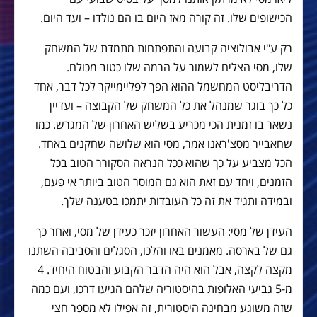
הכישופים שלו. זה קורה מאז היום בו הם נולדו – ועד היום.
רק ע"י אבולוציה קבועה והתפתחות מתמדת של המשחק
שלו, מסי הצליח לשמור על הרמה שלו כטוב מכולם.
הדריבליסט המחשמל ההוא הפך לפליימייקר לכל דבר, אחד
כל כך בוגר שמנהל את כל המשחק של הקבוצה – ועדיין
נשאר בו זמנית הכי מכריע בשליש האחרון של המגרש. כמו
שחאבייר מסצ'ראנו אמר, מסי הוא שלושה שחקנים באחד.
הכל מצביע על כך שהוא ככל הנראה הסקורר הטוב בכל
הזמנים, ויחד עם זאת הוא גם המוסר הטוב ביותר אי פעם,
ובמידה ותגיד את זה כל העובדות יתמכו בטענה שלך.
העידן של מסי: העשור האחרון יזכר כעידן של מסי, ואחר כך
גם של בארסה. מאמנים באו והלכו, הסגלים והסביבה השתנו
מקצה לקצה, אבל הוא היה הדבר הקבוע והבטוח היחיד. 4
מ-5 גביעי האלופות בהיסטוריה שלהם הגיעו דרכו, ועם כמה
שזה משוגע מבחינה היסטורית, זה אפילו לא מספר חצי