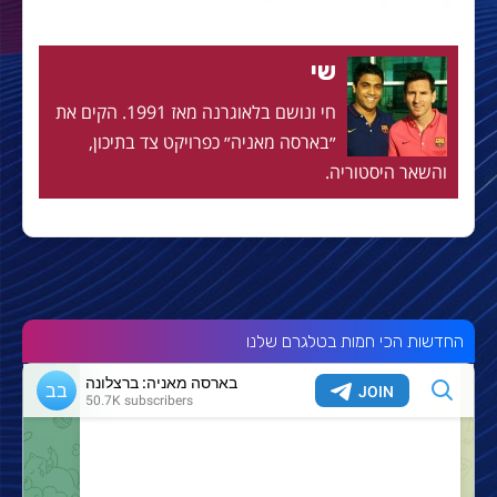
שי
חי ונושם בלאוגרנה מאז 1991. הקים את
״בארסה מאניה״ כפרויקט צד בתיכון,
והשאר היסטוריה.
החדשות הכי חמות בטלגרם שלנו