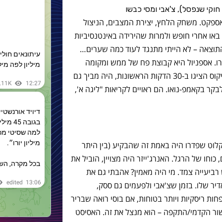
וקי שנפסל), צ'אבי ומסי כבשו
ספקט. משחק הלחץ, יצירת המצבים, הניצול
ראו שהשחקנים באו אחרי חופש ולמרות שהירידה באינטנסיביות
התוצאה – לא הייתי מתנגד לעוד כמה שערים…
שרו. אספניול היא קבוצת פח של ממש ומקומה
בתחתית מוצדק. הכלום-ושום-דבר שהפריקוס הציגו ב-30 הדקות הראשונות, היה מביך גם
ר בקאמפ-נואו. הם ראויים לקריאות "ליגה א',
קלוט שפדרו היה באמת זה שהבקיע (בין היתר
וחו של הרגל. האנרג'ייזר היה מצויין, הוביל את
יעייה צמד. מי היה מאמין? אהבתי גם את
 שלו. בזמן שצ'אבי ולפעמים גם ססק,
ות ריסקיות ויותר בטוחות, אם בוסי רואה שבריר
ור הקדמי/התקפה – הוא מנצל את זה. האסיסט