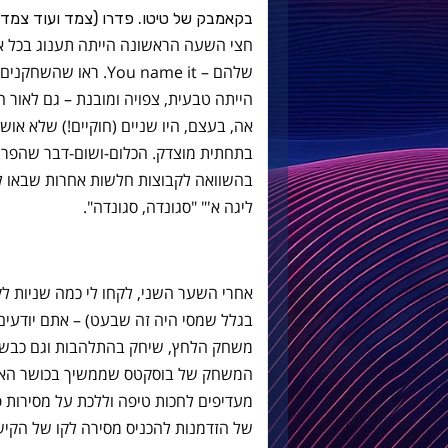
בקאמבק של טיטו. פדרו (צמד ועוד צמד ח
חצי השעה הראשונה הייתה תענוג בכל א
שלהם – You name it. 
הייתה טבעית, צפויה ומובנת – גם לאור 
אה, בעצם, היו שניים (חוקיים!) שלא או
בהשוואה לקבוצות חלשות אחרות שבאו לבק
ליגה א'" "סגונדה, סגונדה".
אחרי השער השני, לקחו לי כמה שניות ל
בגלל שמסי היה זה שבעט) – אתם יודעים, כ
משחק הלחץ, שיחק בהתלהבות וגם כבש רב
המשחק של בוסקטס שממשיך בכושר האדיר
מעדיפים לחכות טיפה וללכת על מסירות פח
של הזדמנות להכניס מסירה לקו של הקיש