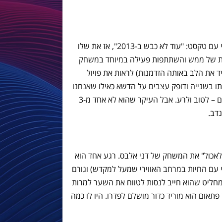
לפני כמה ימים, ראיתי איזו תמונה של מסי עם טקסט: "עוד לא כבש ב-2013", אז את שלו
יות של ממש והשתתפות פעילה במיוחד במשחק
 את הלב באותה הזדמנות) לראות את פויול
 בדקה ה-89, מפספס אותו בשנייה ודופק עצבים על הדשא כאילו שאנחנו
לא ביתרון 0:4. אין מה לעשות, זה הבנאדם – לטוב ולרע. אבל העיקר שהוא לא אחד מ-3
דב.
 "לאכול" את המשחק של דני אלבס. רגע אחד הוא
בי עם החיות במרחב האווירי שמעל למקדש) וגורם
מחליט שהוא חייב לנסות לטווח את השער למרות
ת מסירה, ואז פתאום הוא מוריד כדור מושלם לפדרו. היו לו כמה