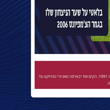
חי ונושם בלאוגרנה מאז 1991. הקים את ״בארסה מאניה״ כפרויקט צד
.