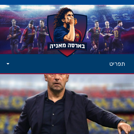
תפריט