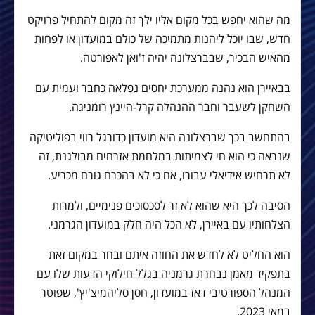
מה שהוא יחפש בכל מקום אליו ילך זה מקום להתחיל פרויקט
חדש, שבו יוכל ליהנות מתמיכה של כולם במועדון או לפחות
מהאיש הבכיר, שבברצלונה יהיה ז'ואן לאפורטה.
בבאיירן הוא נהנה ממערכת יחסים נפלאה כחבר ועמית עם
השחקן לשעבר וחבר ההנהלה קרל-היינץ רומניגה.
בהתחשב בכך שברצלונה היא מועדון כדורגל רווי בפוליטיקה
שנראה כי הוא חי לצמיתות במלחמת אזרחים מבולגנת, זה
לא תרחיש אידיאלי עבורו, אם כי לא בהכרח גורם מכריע.
הסיבה לכך היא שהוא לא זר לסכסוכים פנימיים, ולמרות
הצלחותיו עם באיירן, לא הכל היה חלק במועדון הגרמני.
הוא החליט לא לחדש את החוזה איתם ובחר במקום זאת
בתפקיד מאמן נבחרת גרמניה בגלל חילוקי הדעות שלו עם
המנהל הספורטיבי דאז במועדון, חסן סליהמיצ'יץ', שפוטר
במאי 2023.