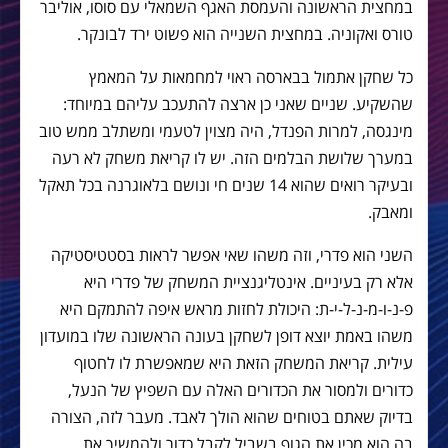
במחצית הראשונה והעמסת האגף השמאלי עם סוסו, אוליבר
טורס ואקוניה. במחצית השנייה הוא פשוט ירד לבונקר.
כל שחקן אתמול בבארסה ראוי למחמאות על המאמץ
שהשקיע. שניים שאני כן ארצה להתעכב עליהם במיוחד:
מינגסה, למרות הפנדל, היה מצוין לטעמי ומשתלב ממש טוב
במערך שלושת הבלמים הזה. יש לו קריאת משחק לא רעה
ובעיקר רואים שהוא 14 שנים חי ונושם בלאוגרנה בכל תאקל
ומאבק.
השני הוא פדרי, וזה משהו שאי אפשר לראות בסטטיסטיקה
אלא רק בעיניים. אינטליגנציית המשחק של פדרי היא
פ-נ-ו-מ-נ-ל-י-ת: היכולת לחזות מראש איפה להתמקם היא
משהו באמת יוצא דופן לשחקן בעונה הראשונה שלו במועדון
עילית. קריאת המשחק הזאת היא שמאפשרת לו לחטוף
כדורים ולמסור את הכדורים האלה עם השפיץ של הנעל,
בדיוק שאתם בטוחים שהוא הולך לאבד. מעבר לזה, הצורה
בה הוא מכין את הגוף בשביל לקבל כדור ולהמשיך את