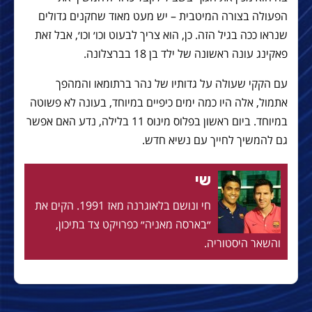
הפעולה בצורה המיטבית – יש מעט מאוד שחקנים גדולים
שנראו ככה בגיל הזה. כן, הוא צריך לבעוט וכו׳ וכו׳, אבל זאת
פאקינג עונה ראשונה של ילד בן 18 בברצלונה.
עם הקקי שעולה על גדותיו של נהר ברתומאו והמהפך
אתמול, אלה היו כמה ימים כיפיים במיוחד, בעונה לא פשוטה
במיוחד. ביום ראשון בפלוס מינוס 11 בלילה, נדע האם אפשר
גם להמשיך לחייך עם נשיא חדש.
שי
חי ונושם בלאוגרנה מאז 1991. הקים את
״בארסה מאניה״ כפרויקט צד בתיכון,
והשאר היסטוריה.