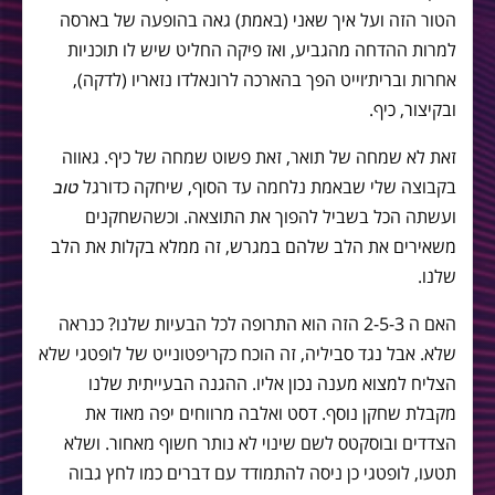
הטור הזה ועל איך שאני (באמת) גאה בהופעה של בארסה
למרות ההדחה מהגביע, ואז פיקה החליט שיש לו תוכניות
אחרות וברית׳וייט הפך בהארכה לרונאלדו נזאריו (לדקה),
ובקיצור, כיף.
זאת לא שמחה של תואר, זאת פשוט שמחה של כיף. גאווה
בקבוצה שלי שבאמת נלחמה עד הסוף, שיחקה כדורגל
טוב
ועשתה הכל בשביל להפוך את התוצאה. וכשהשחקנים
משאירים את הלב שלהם במגרש, זה ממלא בקלות את הלב
שלנו.
האם ה 2-5-3 הזה הוא התרופה לכל הבעיות שלנו? כנראה
שלא. אבל נגד סביליה, זה הוכח כקריפטונייט של לופטגי שלא
הצליח למצוא מענה נכון אליו. ההגנה הבעייתית שלנו
מקבלת שחקן נוסף. דסט ואלבה מרווחים יפה מאוד את
הצדדים ובוסקטס לשם שינוי לא נותר חשוף מאחור. ושלא
תטעו, לופטגי כן ניסה להתמודד עם דברים כמו לחץ גבוה