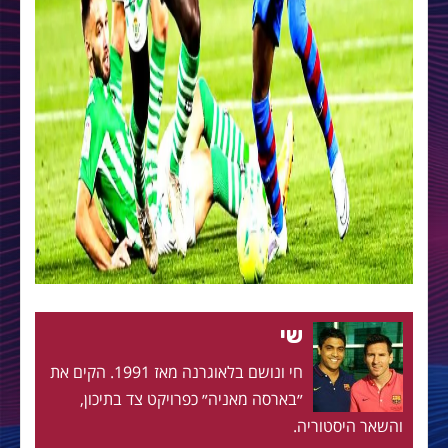
שי
חי ונושם בלאוגרנה מאז 1991. הקים את
״בארסה מאניה״ כפרויקט צד בתיכון,
והשאר היסטוריה.