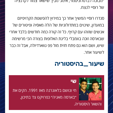
״מבוכה לברסלוניסמו״, אימג׳ מביך שישאר צמוד לקדנציה
של רוסיי לנצח.
סנדרו רוסיי המשיך אחר כך במירוץ להפשטת הקרויפיזם
במועדון, שינוים במתדולוגיות של הלה מאסיה ופיטורים של
אנשים שזוהו עם קרויף. כל זה קורה כמה חודשים בלבד אחרי
שבארסה זוכה בוומבלי בליגת האלופות בצורה הכי מרשימה
שיש, ושם הוא גם פתח חזית מול פפ גווארדיולה, אבל זה כבר
לשיעור אחר.
שיעור_בהיסטוריה
שי
חי ונושם בלאוגרנה מאז 1991. הקים את
״בארסה מאניה״ כפרויקט צד בתיכון,
והשאר היסטוריה.