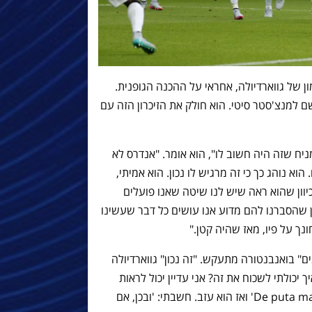
ן של גווארדיולה, אחראי על ההכנה הגופנית.
ם למנצ'סטר סיטי. הוא חולק את הזיכרון הזה עם
ניח שזה היה חשוב לו", הוא אומר. "אנדרס לא
א נוהג כך כי זה מרגיש לו נכון. הוא אמיתי,
 כיוון שהוא ראה שיש לנו שיטה שאנו פועלים
ן שהסברנו להם מדוע אנו עושים כל דבר שעשינו
ונך על פיו, מאז שהיה קטן."
" בואנבנטורה מתעקש. "זה נכון" גווארדיולה
יכולתי לשכוח את זה? אני עדיין יכול לראות
אותו עומד שם ליד הדלת, מביט בי, 'De puta madre' ואז הוא עזב. חשבתי: 'ובכן, אם