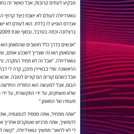
מבקיע לעתים קרובות, אבל כאשר זה נחוץ
גווארדיולה לעולם לא ישכח כיצד קרויף ה
ברצלונה זכתה בטרבל, ובסוף שנת 2009 בכל ששת התארים.
"אנשים בדרך כלל חושבים שהמאמן הוא 
שהמאמן הוא זה שצריך לשכנע אותם, שזה
גווארדיולה. "אבל זה לא תמיד המקרה, ז
הראשונה שלי בבאיירן מינכן, קרה לי דבר
אבל כשהם קורים הם קורים לטובה. אנשי
הבוס, אבל למעשה הוא החוליה החלשה. א
שלא משחקים, על ידי התקשורת, על ידי 
מעמדו של המאמן."
"אתה מתחיל, אתה מפסיד לנומנסיה, אתה 
להמשיך, אתה מרגיש שעוקבים אחריך ואת
לי לא לדאוג" ממשיך גווארדיולה. "קשה לד