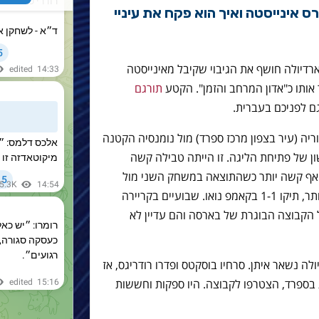
ס אינייסטה ואיך הוא פקח את עיניי
ארדיולה חושף את הגיבוי שקיבל מאינייסטה
תו כ"אדון המרחב והזמן". הקטע
תורגם
גם לפניכם בעברית.
ץ 2008. ברצלונה הפסידה 1-0 בסוריה (עיר בצפון מרכז ספרד) מול נומנסיה הקטנה
ן של פתיחת הליגה. זו הייתה טבילה קשה
 אף קשה יותר כשהתוצאה במשחק השני מול
ראסינג סנטנדר בליגה, לא הייתה טובה יותר, תיקו 1-1 בקאמפ נואו. שבועיים בקריירה
הקבוצה הבוגרת של בארסה והם עדיין לא
לה נשאר איתן. סרחיו בוסקטס ופדרו רודריגס, אז
 בספרד, הצטרפו לקבוצה. היו ספקות וחששות