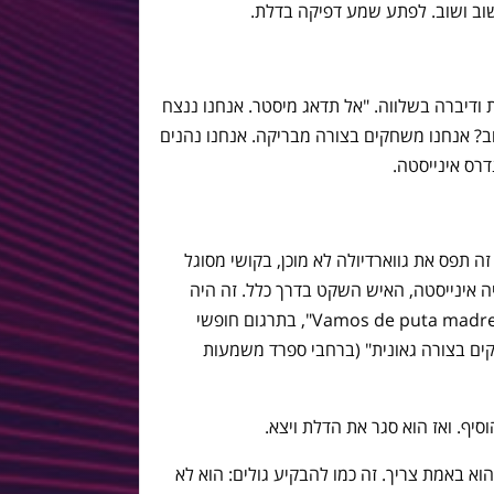
וב ושוב. לפתע שמע דפיקה בדלת.
דיברה בשלווה. "אל תדאג מיסטר. אנחנו ננצח
טוב? אנחנו משחקים בצורה מבריקה. אנחנו נהנים
רס אינייסטה.
 תפס את גווארדיולה לא מוכן, בקושי מסוגל
יה אינייסטה, האיש השקט בדרך כלל. זה היה
שוק. קל וחומר כשאינייסטה סיים ואמר: "Vamos de puta madre", בתרגום חופשי
קים בצורה גאונית" (ברחבי ספרד משמעות
סיף. ואז הוא סגר את הדלת ויצא.
וא באמת צריך. זה כמו להבקיע גולים: הוא לא