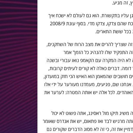
, זה מגיע.
גן עליו בתקשורת. הוא גם לעולם לא ישכח איך
אנדרס הופיע לו בדלת. הוא לעולם לא ישכח שהם צדקו, צדקו מדי. בסוף עונת 2008/9
זה שצריך להרים את מצב הרוח של השחקנים,
 התפקיד שלו להנהיג כל הזמן" אמר
ה לא היה המקרה עם הקאמפ נואו עבורי ובשנה
 דומה. דברים כאלה לא קורים לעיתים קרובות,
ם חושבים שהמאמן הוא האיש הכי חזק במועדון,
נחנו שם, פגיעים, מעמדנו מעורער על ידי אלו
האוהדים. לכל אלה יש אותה המטרה: לערער את
משיג תיקו מול ראסינג, אתה פשוט לא יכול
ה מרגיש לבד ואז פתאום, יש את אנדרס שאומר
מיין את זה, כי זה לא מסוג הדברים שקורים גם