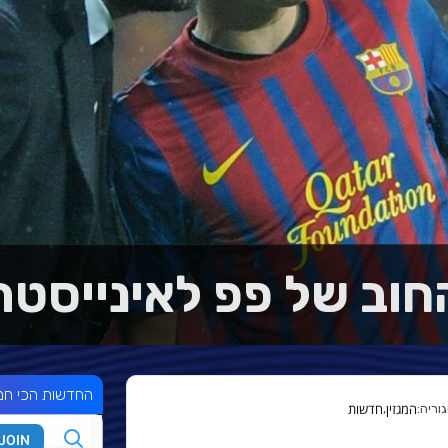
חוב של פפ לאינייסטה
החדשות הכי חמ
המגזין
חדשות
,