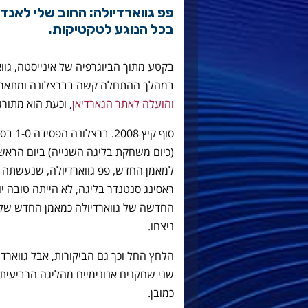
פפ גווארדיולה: החוב שלי לאנדר
בכל הנוגע לטקטיקות.
בקטע מתוך הביוגרפיה של אינייסטה, גוו
במהלך ההתחלה קשה בברצלונה ומתאר או
והועלה לאתר הגארדיאן
, וכעת הוא מתור
סוף קי
(כיום משחקת בליגה השנייה) ביום הראשו
למאמן החדש, פפ גווארדיולה, שנעשתה
החדשה של גווארדיולה כמאמן החדש של 
ניצחו.
הלחץ החל וכך גם הביקורות, אבל גווארדיו
שני שחקנים אנונימיים מהליגה הרביעית
כמובן.