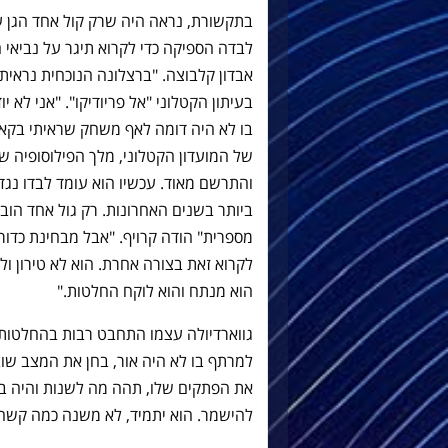
בתקשורת, נראה היה שרק קול אחד הגן על
לבדה הספיקה כדי לקרוא תיגר על נביאי ה
אבדון קלבוצה. "ברצלונה הנוכחית נראית 
בעיתון הקטלוני "אל פריודיקו". "אני לא
בו לא היה דומה לאף משחק שראיתי בקאמפ 
של המועדון הקטלוני, מלך הפילוסופיה ש
והתרשם מאוד. עכשיו הוא עומד לבדו נגד 
ביותר בשנים האחרונות. רק גול אחד הוב
מספרית" הודה קרויף. "אבל מבחינת כדורג
לקרוא זאת בצורה אחרת. הוא לא טירון ול
הוא מנתח והוא לוקח החלטות."
גווארדיולה עצמו התחבט רבות בהחלטות ה
למרתף בו לא היה אור, בחן את המצב שוב
את הפתקים שלו, תהה מה לשנות והיה בטו
להישמר. הוא יתמיד, לא משנה כמה קשה ז