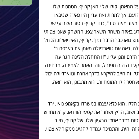
 המאמן, קולו של יוהאן קרויף. הסמכות שלו
זעם, אך למרות זאת עדיין היו כאלה שניבאו
מאוד מאוד טוב", כתב קרויף בטור השבועי שלו
 יודע באיזה משחק השאר צפו. המשחק שאני צפיתי
נואו כבר הרבה זמן". קרויף, האידיאולוג הגדול
לה, ראה את גווארדיולה מאמן את בארסה ב'
הזרם ומגן עליו. "זו התחלת הליגה הגרועה
קע וזה היה מפנדל, זוהי האמת לאמיתה, מבחינה
ל, זה חייב להיקרא בדרך אחרת וגווארדיולה יכול
א חסרה לו המומחיות. הוא מתבונן, הוא רואה,
ללו. הוא כלא עצמו במשרדו בקאמפ נואו, ירד
 ושוב, הריץ ושחזר את קטעי הווידאו. קרא מחדש
ח בדבר אחד: הרעיון שלו, של קרויף, חייב
ה יהיה. והתמיכה עמדה להגיע ממקור לא צפוי.