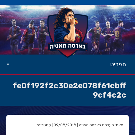
תפריט
fe0f192f2c30e2e078f61cbff
9cf4c2c
מאת: מערכת בארסה מאניה | 09/08/2018 | קטגוריה: