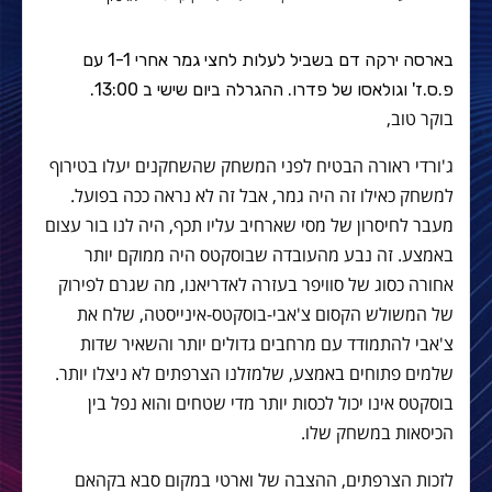
בארסה ירקה דם בשביל לעלות לחצי גמר אחרי 1-1 עם
פ.ס.ז' וגולאסו של פדרו. ההגרלה ביום שישי ב 13:00.
בוקר טוב,
ג'ורדי ראורה הבטיח לפני המשחק שהשחקנים יעלו בטירוף
למשחק כאילו זה היה גמר, אבל זה לא נראה ככה בפועל.
מעבר לחיסרון של מסי שארחיב עליו תכף, היה לנו בור עצום
באמצע. זה נבע מהעובדה שבוסקטס היה ממוקם יותר
אחורה כסוג של סוויפר בעזרה לאדריאנו, מה שגרם לפירוק
של המשולש הקסום צ'אבי-בוסקטס-אינייסטה, שלח את
צ'אבי להתמודד עם מרחבים גדולים יותר והשאיר שדות
שלמים פתוחים באמצע, שלמזלנו הצרפתים לא ניצלו יותר.
בוסקטס אינו יכול לכסות יותר מדי שטחים והוא נפל בין
הכיסאות במשחק שלו.
לזכות הצרפתים, ההצבה של וארטי במקום סבא בקהאם