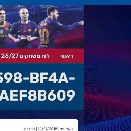
ראשי
לוח משחקים 26/27
598-BF4A-
AEF8B609
מאת: שי | 12/01/2018 | קטגוריה: