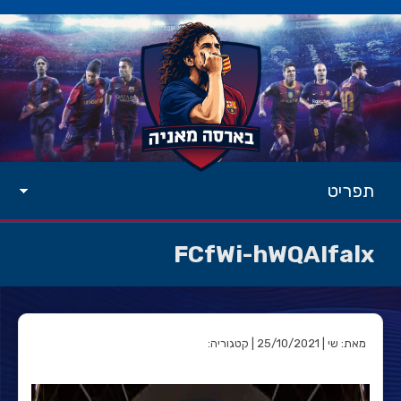
תפריט
FCfWi-hWQAIfalx
מאת: שי | 25/10/2021 | קטגוריה: