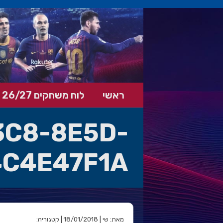
ראשי
לוח משחקים 26/27
3C8-8E5D-
4C4E47F1A
מאת: שי | 18/01/2018 | קטגוריה: