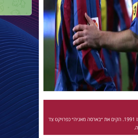
חי ונושם בלאוגרנה מאז 1991. הקים את ״בארסה מאניה״ כפרויקט צד
.