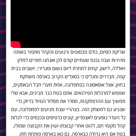
שריקת הסיום, כולם מבסוטים ורגועים והקהל מתפזר באותה
מהירות שבה נכנס שעתיים קודם לכן ואנחנו חוזרים למלון
ויאללה, לישון. קמים למחרת ליום גשום וסגרירי, יושבים בבית
קפה, מבררים ומגלים כי בסופ"ש הקרוב בארסה משחקת
בחוץ, אצל אוסאסונה בפמפלונה, אחת מערי חבל הבאסקים,
שממש למרגלות הפירנאים. אתם בטח כבר מבינים, אבא שלי
ממשיך עם ההרפתקנות, מסדר את מסלול הטיול בדיוק כדי
שנגיע גם למשחק הזה. בצהריי שבת מגיעים לפמפלונה, עם
כל העדר נוסעים לאצטדיון, קונים כרטיסים ונכנסים כדי לגלות
קהל מקומי חם, להוט אחרי קבוצתו ועוין את הקבוצה שמולו,
בטח אם היא גדולה כבארסה. גם כאן בארסה פותחת חזק