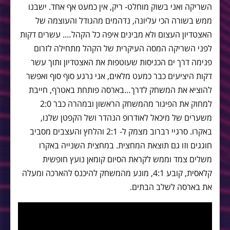
השריקה ואני בשוק מוחלט- ריק, אין כמעט אף אחד. ישבנו
ממש בשורה הכי עליונה, נדהמים מהגודל והעוצמה של
האצטדיון העצום ולא מבינים איפה כל הקהל…. עשרים דקות
לפני השריקה המסה העיקרית של הקהל מתחילה לזרום
פנימה דרך ים הכניסות שעוטפות את האצטדיון ותוך עשר
דקות היציעים כבר כמעט מלאים, אני נרגע סוף סוף ואפשר
להוציא את המשחק לדרך…בארסה פותחת באטרף, חייבת
למחוק את הפיגור מהמשחק הראשון ובמהרה כבר 2:0
משערים של מיכאל לאודרופ הנהדר ושל הקפטן שלנו,
באקרו. סרגיי רברוב מצמק ל- 2:1 והלחץ והעצבים מסביב
חוגגים וזו גם תוצאת המחצית. במחצית השנייה באקרו
משלים צמד וממש לקראת הסיום קומאן נועץ חופשית
קלאסית, קובע 4:1, מונע מהמשחק להיכנס להארכה ומעלה
את בארסה לשלב הבתים.