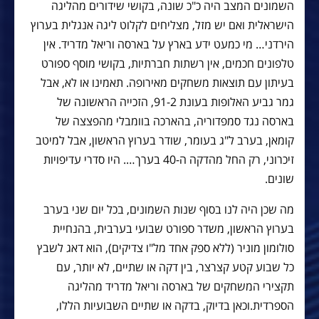
השמונים המצב היה כ"כ שונה, בקושי שידורים מהליגה
הישראלית ואם יש מזל, מצליחים לקלוט ליגה אנגלית בערוץ
הירדני… מי כמעט ידע בארץ על בארסה וריאל מדריד. אין
טלפונים חכמים, אין רשתות חברתיות, בקושי מוסף ספורט
בעיתון עם תוצאות משחקים מאירופה. תאמינו או לא, אבל
גמר גביע האלופות בעונת 91-2, הזכייה הראשונה של
בארסה נגד סמפדוריה, בהארכה בוומבלי מהפצצה של
קומאן, בערב ל"ג בעומר, שודר בערוץ הראשון, אבל למיטב
זיכרוני, רק החל מהדקה ה-40 בערך…. היו סדרי עדיפויות
שונים.
מה שכן היה לנו בסוף שנות השמונים, בכל יום שני בערב
בערוץ הראשון, משדר ספורט שבועי בערבית, בהנחיית
סולומון מוניר (ללא ספק אחד מל"ו צדיקים), הוא דאג לשבץ
כל שבוע קטע קצרצר, בין דקה או שתיים, לא יותר, עם
תקצירי המשחקים של בארסה וריאל מדריד מהליגה
הספרדית.וכאן בדיוק, בדקה או שתיים השבועיות הללו,