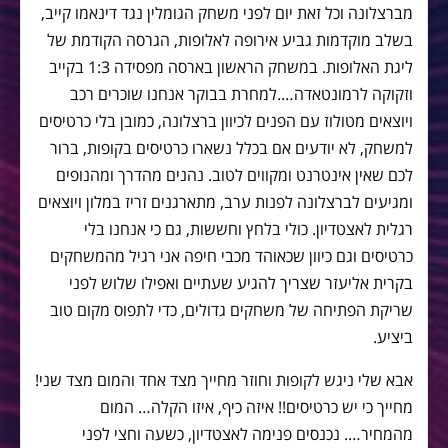
מברצלונה וכל זאת יום לפני משחק הגומלין נגד דינאמו קייב,
בשלב מוקדמות גביע אירופה לאלופות, הגרסה הקודמת של
ליגת האלופות. במשחק הראשון בארסה מפסידה 1:3 בקייב
וזקוקה לרמונטאדה….למחרת בבוקר אנחנו שוכרים רכב
ויוצאים מטולוז עם הפנים לכיוון ברצלונה, כמובן בלי כרטיסים
למשחק, לא יודעים אם בכלל נשארו כרטיסים בקופות, ברור
לכם שאין אינטרנט ומקווים לטוב. נהנים מהדרך ומהנופים
ומגיעים לברצלונה לפנות ערב, מתארגנים זריז במלון ויוצאים
רגלית לאצטדיון. כולי בלחץ וחששות, גם כי אנחנו בלי
כרטיסים וגם כיוון שכאוהד מכבי חיפה אני רגיל מהמשחקים
בקרית אליעזר שצריך להגיע שעתיים ואפילו שלוש לפני
שריקת הפתיחה של משחקים גדולים, כדי לתפוס מקום טוב
ביציע.
אבא שלי ניגש לקופות וחוזר מחייך מצד אחד והמום מצד שני!
מחייך כי יש כרטיסים!! איזה כיף, איזו הקלה… המום
מהמחיר…. נכנסים פנימה לאצטדיון, כשעה וחצי לפני