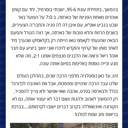
בהמשך, בתחילת עונת 95-6, ישבתי בוסרמיל, יחד עם קומץ
אוהדים מאחת הפניות של בארסה, ב-7:0 על הפועל באר
שבע בגביע אופ"א, עם איבן דה לה פניה והחבר'ה הצעירים,
בשנים הרזות והלא טובות של בארסה, אך רצה הגורל והפעם
הבאה שהגעתי לקאמפ נואו הייתה רק בקלאסיקו שנערך מיד
לאחר מותו של קרויף והוקדש לזיכרו ואני יושב ביציע עם חבר
אוהד ריאל ורואה את הלבנים מנצחים אותנו 2:1, מה שלא
מנע זכייה נוספת באליפות בסיום אותה עונה.
זהו, עד כאן נוסטלגיה מלפני הרבה שנים, במהלכן העולם
שלנו עבר הרבה שינויים ומהפכות, אבל את האהבה לכדורגל
בכלל ולבארסה בפרט, אהבה שאי אפשר ולא צריך להסביר,
רק להמשיך לאהוב ולהנות ושום דבר לא יעצור אותה, גם לא
הקורונה ואינשאללה בקרוב דברים ישובו לקדמותם….בברכת
בריאות וחג שמח לכולנו!