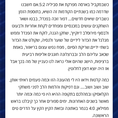
כשבמקביל בארסה מפרקת את סביליה 5:2.אם חשבנו
שדרמה כמו בשנתיים הקודמות זה השיא, בתוספת הזמן
נשברים שיאים חדשים… דפור זוכה בפנדל, בבטו ושאר
השחקנים עושים במכנסיים ומפחדים לקחת אחריות ולבעוט
ולבסוף מירוסלב דיוקיץ', שחקן הגנה, לוקח את הפנדל וממש
מגלגל את הכדור לידיים של שוער ולנסיה, שקולט את הכדור
בשתי ידיים.שריקת הסיום , מפח נפש עצום בריאזור, באמת
שכאב עליהם הלב ובברצלונה חוגגים אליפות רביעית
ברציפות, הישג שהיום אולי נראה לנו כעניין של מה בכך אבל
אז היה יוצא דופן לחלוטין.
כמה קלטות וידאו היו לי מהעונה הזו וכמה פעמים ראיתי אותן,
שוב ושוב ושוב…. וגם דפיקות והלמות הלב לפני משחקי
הקלאסיקו ובמהלכם בתקופה ההיא היו פי כמה וכמה יותר
מאשר בשנים האחרונות. ימים ספורים אחר כך קיבלנו בראש
ממילאן, 4:0 בגמר באתונה ובזאת הקיץ הקץ על הדרים טים
הראשונה.