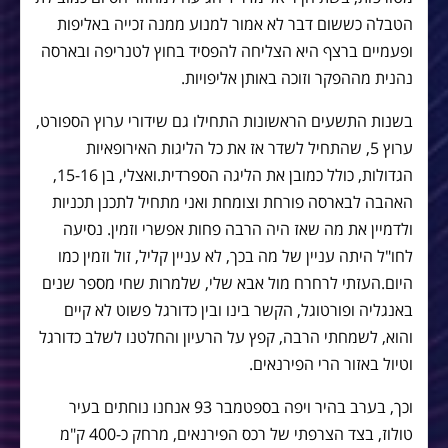
הטבלה כששום דבר לא אמור למנוע ממנה זכייה באליפות
ופעמיים ברצף היא הצליחה להפסיד בחוץ לטנריפה ובארסה
נהנית מההפקר וזוכה באותן אליפויות.
בשנות התשעים הראשונות התחילו גם שידורי ערוץ הספורט,
ערוץ 5, שהתחיל לשדר אז את כל הליגות האירופאיות
הגדולות, כולל כמובן את הליגה הספרדית.ואצלי, בן 15-16,
האהבה לבארסה פורחת וצומחת ואני מתחיל לתכנן תכניות
ולדמיין את מה שאז היה הרבה פחות אפשרי וזמין. נסיעה
לחו"ל היתה עניין של מה בכך, לא עניין קליל, זול וזמין כמו
היום.העזתי לרחרח מול אבא שלי, שלמרות שחי מספר שנים
באנגליה ופורטוגל, הקשר בינו ובין כדורגל פשוט לא קיים
והוא, לשמחתי הרבה, קפץ על הרעיון והחלטנו לשלב כדורגל
וטיול באזור הרי הפירנאים.
וכך, בערב בהיר ויפה בספטמבר 93 אנחנו נוחתים בעיר
טולוז, בצד הצרפתי של רכס הפירנאים, מרחק כ-400 ק"מ