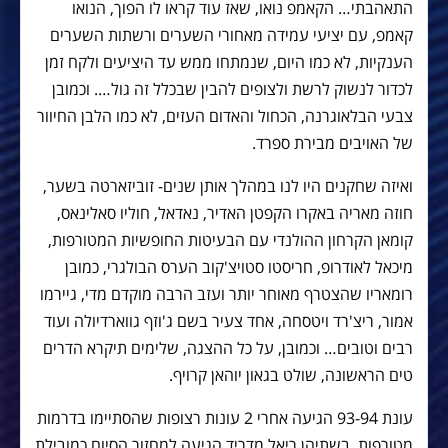
התאהבתי… הקאמפ נואו, שאז עוד קראו לו הפוך, הנואו
קאמפ, עם יציעי עמידה מאחורי השערים ורשתות השערים
הענקיות, לא כמו היום, שנמתחו ממש עד היציעים ולקח זמן
לכדור לנשוק לרשת ולצופים להבין שבכלל זה גול…. וכמובן
צבעי הבלאוגרנה, הכחול והאדום העזים, לא כמו הלבן החיוור
של האויבים מבירת ספרד.
ואיזה שחקנים היו לנו במהלך אותן שנים- זוביזארטה בשער,
חוזה מאריה באקרו הקפטן האדיר, נאדאל, חוליו סאלינאס,
קומאן הקרחון ההולנדי עם הבעיטות החופשיות המטורפות,
מיכאל לאודרופ, חריסטו סטויצ'קוב הערס הבולגרי, כמובן
רומאריו שהצטרף מאוחר יותר ועזב הרבה מוקדם מדי, גיירמו
אמור, ריצ'רד ויטסחה, אחד צעיר בשם ג'וזף גווארדיולה ועוד
רבים וטובים… וכמובן, על כל ההצגה, שלימים תיקרא הדרים
טים הראשונה, שולט בגאון יוהאן קרויף.
עונת 93-94 הגיעה אחרי 2 עונות רצופות שהסתיימו בדרמות
מטורפות, בשתיהן ריאל מדריד הגיעה למחזור הסיום כמובילת