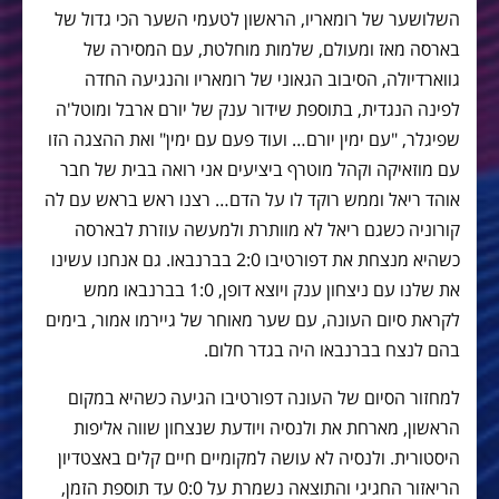
השלושער של רומאריו, הראשון לטעמי השער הכי גדול של
בארסה מאז ומעולם, שלמות מוחלטת, עם המסירה של
גווארדיולה, הסיבוב הגאוני של רומאריו והנגיעה החדה
לפינה הנגדית, בתוספת שידור ענק של יורם ארבל ומוטל'ה
שפיגלר, "עם ימין יורם… ועוד פעם עם ימין" ואת ההצגה הזו
עם מוזאיקה וקהל מוטרף ביציעים אני רואה בבית של חבר
אוהד ריאל וממש רוקד לו על הדם… רצנו ראש בראש עם לה
קורוניה כשגם ריאל לא מוותרת ולמעשה עוזרת לבארסה
כשהיא מנצחת את דפורטיבו 2:0 בברנבאו. גם אנחנו עשינו
את שלנו עם ניצחון ענק ויוצא דופן, 1:0 בברנבאו ממש
לקראת סיום העונה, עם שער מאוחר של גיירמו אמור, בימים
בהם לנצח בברנבאו היה בגדר חלום.
למחזור הסיום של העונה דפורטיבו הגיעה כשהיא במקום
הראשון, מארחת את ולנסיה ויודעת שנצחון שווה אליפות
היסטורית. ולנסיה לא עושה למקומיים חיים קלים באצטדיון
הריאזור החגיגי והתוצאה נשמרת על 0:0 עד תוספת הזמן,