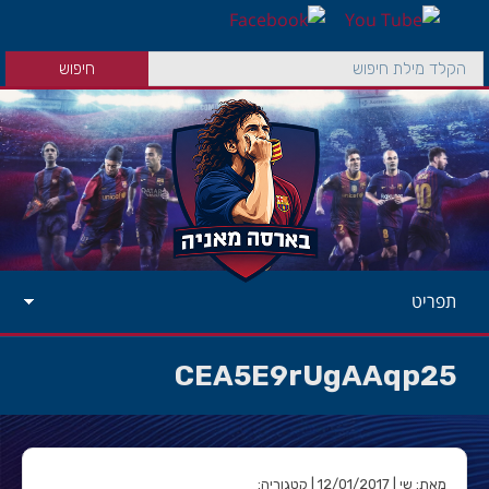
תפריט
CEA5E9rUgAAqp25
מאת: שי | 12/01/2017 | קטגוריה: