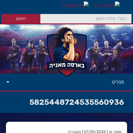
תפריט
5825448724535560936
מאת: שי | 07/05/2025 | קטגוריה: