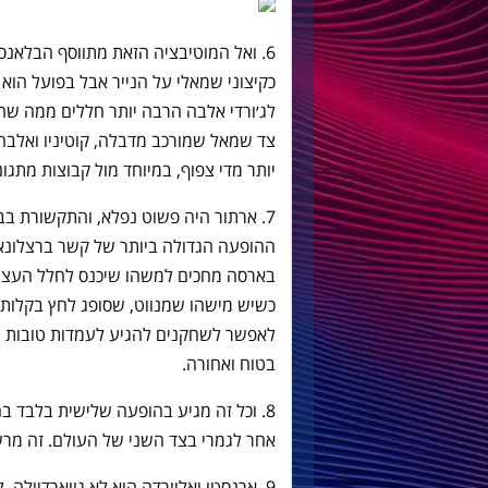
6. ואל המוטיבציה הזאת מתווסף הבלאנס
כקיצוני שמאלי על הנייר אבל בפועל הוא ה
צד שמאל שמורכב מדבלה, קוטיניו ואלבה 
יותר מדי צפוף, במיוחד מול קבוצות מתגונ
7. ארתור היה פשוט נפלא, והתקשורת ב
בארסה מחכים למשהו שיכנס לחלל העצום 
כשיש מישהו שמנווט, שסופג לחץ בקלות ו
לאפשר לשחקנים להגיע לעמדות טובות יו
בטוח ואחורה.
אחר לגמרי בצד השני של העולם. זה מרש
9. ארנסטו ואלוורדה הוא לא גווארדיולה