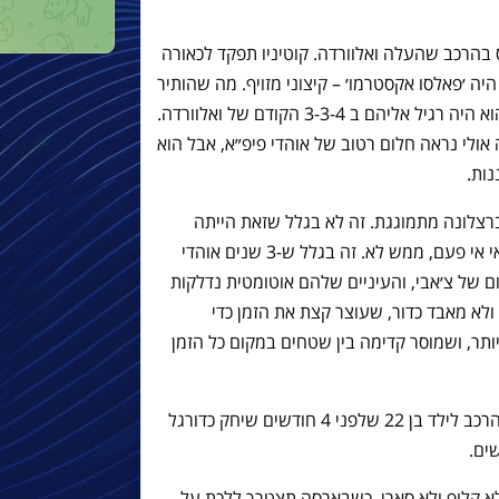
 בהרכב שהעלה ואלוורדה. קוטיניו תפקד לכאורה
יה ׳פאלסו אקסטרמו׳ – קיצוני מזויף. מה שהותיר
לג׳ורדי אלבה הרבה יותר חללים ממה שהוא היה רגיל אליהם ב 3-3-4 הקודם של ואלוורדה.
אולי נראה חלום רטוב של אוהדי פיפ״א, אבל הוא
נות.
ברצלונה מתמוגגת. זה לא בגלל שזאת הייתה
ההופעה הגדולה ביותר של קשר ברצלונאי אי פעם, ממש לא. זה בגלל ש-3 שנים אוהדי
של צ׳אבי, והעיניים שלהם אוטומטית נדלקות
לא מאבד כדור, שעוצר קצת את הזמן כדי
תר, ושמוסר קדימה בין שטחים במקום כל הזמן
8. וכל זה מגיע בהופעה שלישית בלבד בהרכב לילד בן 22 שלפני 4 חודשים שיחק כדורגל
ים.
, לא קלופ ולא סארי. כשבארסה תצטרך ללכת על