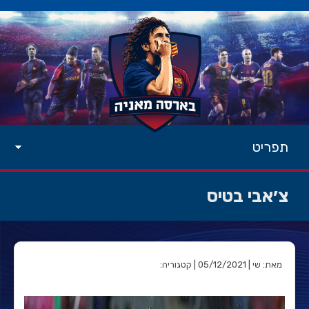
תפריט
צ׳אבי בטיס
מאת: שי | 05/12/2021 | קטגוריה: