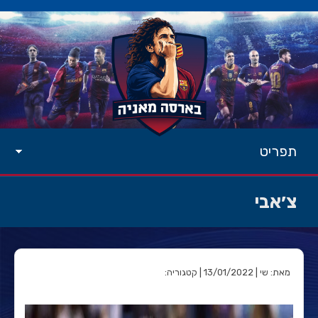
תפריט
צ׳אבי
מאת: שי | 13/01/2022 | קטגוריה: