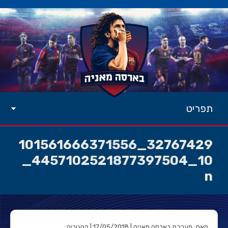
תפריט
32767429_101561666371556
10_4457102521877397504_
n
מאת: מערכת בארסה מאניה | 17/05/2018 | קטגוריה: