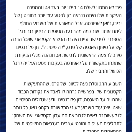
פרז לא התכוון לשלם 14 מילון יורו בעד אטו והמטרה
העיקרית שלו היתה כנראה רק לפגוע עוד יותר במוניטין של
יריבו, ז'ואן לאפורטה. אבל המאורעות של השבוע החולף
לימדו אותנו שוב כמה מהר נעה מטוטלת הביזיון בכדורגל
הספרדי. לפני שבועיים היה זה הנשיא הקטלאני שאכל הרבה
קש על סיפון היאכטה של פרס, "לה פיטינה". דון פלורנטינו
סירב להצעה הראשונית לרכישת אטו ונהנה מגלי הביקורת
שמתחו בתקשורת על לאפורטה בעקבות מסע העלייה לרגל
הכושל והמביך שלו.
השבוע המטוטלת נעה לכיוונו של פרס, שההתעקשות
הקטנונית שלו בפרשייה גרמה לו לאבד את נקודות הכבוד
שהרוויח על היאכטה. דון פלורנטינו יודע שגדולים הסיכויים
שאטו יוצג עוד השבוע לעיני התקשורת בקמפ נואו. כל נותר
לו לעשות זה לאיים לגרור את המועדון הקטלאני ואת השחקן
לתהליכים מעייפים ומורטי עצבים בערכאות המשפטיות של
ההתאחדות הספרדית.