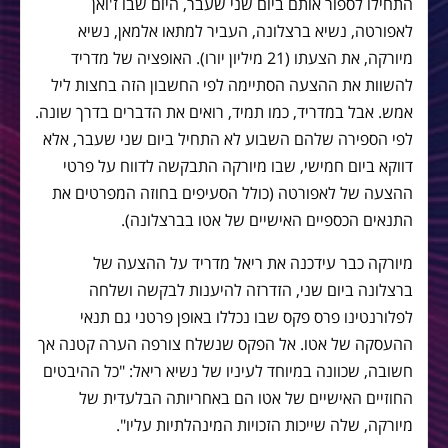
התחילו לספור אותם ביום שני שעבר, היום שבו ז'ואן
לאפורטה, נשיא ברצלונה, העביר למתאו אלמאן, נשיא
מיורקה, את הצעתו (21 מיליון יורו). האופציה של מדריד
להשוות את ההצעה הסתיימה לפי החשבון הזה בחצות ליל
אמש. אבל במדריד, כמו תמיד, רואים את הדברים בדרך שונה.
לפי הספירה שלהם השבוע לא התחיל ביום שני שעבר, אלא
דווקא ביום חמישי, שבו מיורקה התבקשה לדווח על פרטי
ההצעה של לאפורטה (כולל הסעיפים בחוזה המפרטים את
התנאים הכספיים האישיים של אטו בברצלונה).
מיורקה כבר עידכנה את ריאל מדריד על ההצעה של
ברצלונה ביום שני, הזדרזה להיענות לבקשה ושלחה
לפלורנטינו פרס פקס שבו נכללו באופן פרטני גם תנאי
ההעסקה של אטו. אל הפקס שנשלח צורפה הערה קטנה אך
חשובה, שכוונה במיוחד לעיניו של נשיא ריאל: "כל ההיבטים
החוזיים האישיים של אטו הם באחריותה הבלעדית של
מיורקה, שלה שייכות הזכויות המינהלתיות עליו".