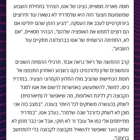
חוסה מאריה מסאייס, נציגו של אטו, הצהיר בתחילת השבוע
שמשמעות הצעד הזה היא שלמדריד לא נשארו עוד תירוצים
ביורוקרטיים לעכב את העסקה. "הגיע הזמן שהם יחליטו אם
הם רוצים לממש את האופציה שלהם", הבהיר מסאייס, "אם
לא, החתימה הרשמית של אטו בברצלונה תתקיים עוד
השבוע".
קרב ההתשה של ריאל נראה אבוד. תרגילי ההסחה השונים
והמשונים שדון פלורנטינו נקט בשבוע האחרון התנפצו אל
חומת הנחישות שהציב מולו החלוץ הקמרוני הצעיר. במדריד
ניסו, למשל, להשתעשע באפשרות לרשום את אטו לסגל
הקבוצה רק לליגת האלופות, מה שיאפשר לו (תיאורטית)
לשחק בכעשרה משחקים לכל היותר בעונה. "במצב כזה אני
מוכן לא לשחק כדורגל שנה שלמה", נעלב אטו, "במדריד
מתייחסים אלי כמו אל עובד זר לא חוקי, אבל אני כבר מזמן לא
שחקן נוער שאפשר להשאיל מקבוצה לקבוצה בלי להתחשב
ברצונו".