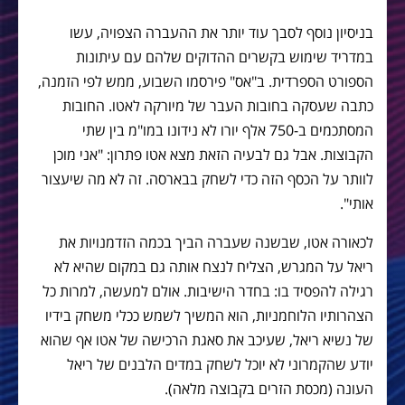
בניסיון נוסף לסבך עוד יותר את ההעברה הצפויה, עשו
במדריד שימוש בקשרים ההדוקים שלהם עם עיתונות
הספורט הספרדית. ב"אס" פירסמו השבוע, ממש לפי הזמנה,
כתבה שעסקה בחובות העבר של מיורקה לאטו. החובות
המסתכמים ב-750 אלף יורו לא נידונו במו"מ בין שתי
הקבוצות. אבל גם לבעיה הזאת מצא אטו פתרון: "אני מוכן
לוותר על הכסף הזה כדי לשחק בבארסה. זה לא מה שיעצור
אותי".
לכאורה אטו, שבשנה שעברה הביך בכמה הזדמנויות את
ריאל על המגרש, הצליח לנצח אותה גם במקום שהיא לא
רגילה להפסיד בו: בחדר הישיבות. אולם למעשה, למרות כל
הצהרותיו הלוחמניות, הוא המשיך לשמש ככלי משחק בידיו
של נשיא ריאל, שעיכב את סאגת הרכישה של אטו אף שהוא
יודע שהקמרוני לא יוכל לשחק במדים הלבנים של ריאל
העונה (מכסת הזרים בקבוצה מלאה).