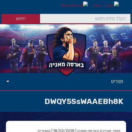
תפריט
DWQY5SsWAAEBh8K
מאת: מערכת בארסה מאניה | 18/02/2018 | קטגוריה: