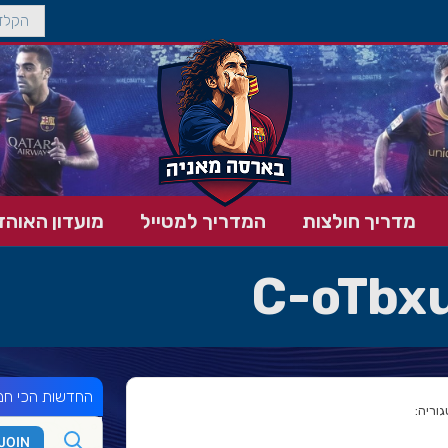
מדריך חולצות
המדריך למטייל
מועדון האוהד
C-oTbx
החדשות הכי חמ