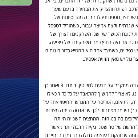
גם בזכות משחק נהדר של יתר החברים. בין אם
רכב הפותח והצדיק את הבחירה בו עם שער
ו שלחצו, חטפו ותיקלו הרבה מהניסיונות של
א שגרתית וקצת אמיצה עבורו, כשהוריד לספסל
ית לנוכח הכושר של שני השחקנים והצורך של
ס גם אם היה בחוץ כמה משחקים בשל פציעה.
ש כפליים, כשמצד אחד הוא מחטיא כדורים נוחים
 גול יש מאין מזווית אפסית.
המחצית השנייה הייתה הרבה יותר רפויה וזה מתקבל על הדעת לחלוטין. ביתרון 3 ואחר כך
ו, לא צריך להמשיך להתאבד על כל כדור כאילו
רה, התיאום, הפריסה על המגרש והחיפוי אחד על
 כך) היו מהמפתחות לכך שבארסה הייתה מצוינת
ילוכים בהיבט הזה, המחצית השנייה הייתה
חולה-לבנה. ה-VAR שמר על הרשת של טר שטגן נקייה הרבה יותר מאשר
ומה שבוהקת בעוצמה גדולה כבר זמן רב וחייבת