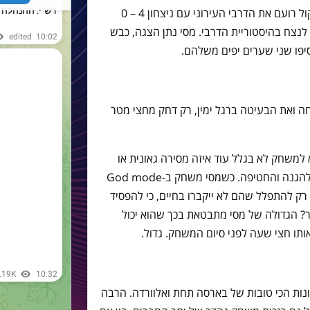
המופע הכי טוב בעולם. בארסה כבשה בקול רועם את הדרבי העירוני עם ניצחון 4 – 0
 לנצח בהיסטוריית הדרבי. מסי נתן הצגה, כבש
סיפו שני שערים יפים משלהם.
ה ואת הבעיטה ברגל ימין, רק דחק מחצי מטר
 למשחק לא בגלל עוד איזה מסירה גאונית או
דריבל ענק שלו, אלא בגלל הריצה ההיא להגנה והחטיפה. כשמסי משחק ב-God mode
 רק להתפלל שהם לא ייקברו בחיים, כי להפסיד
מר? הגדולה של מסי מתבטאת בכך שהוא יכול
תו חצי שעה לפני סיום המשחק. גדול.
נות הכי טובות של בארסה תחת ואלוורדה. הרבה