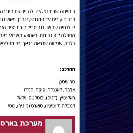
זו הייתה שבת נפלאה. להביס את היריבה
דברים קורים על המגרש, זו דרך מאושרת
לוולנסיה שהשוו נגד סביליה בתוספת הז
הטבלה ל-3 נקודות. באמצע השב
בלבד, שנקווה שנראה בו אך ורק מחליפים
ההרכב:
טר שטגן
אלבה, לאנגלה, פיקה, סמדו
ראקיטיץ' (דניס), בוסקטס, וידאל
דמבלה (קוטיניו), סוארס (מוניר), מסי
מערכת בארסה