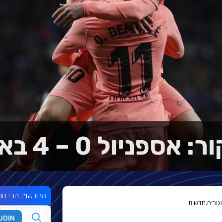
אספניול 0 – 4 בארסה
החדשות הכי חמ
חדשות