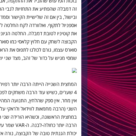
בזכות הפרעוש שהוביל את ההתקפה, אבל 
זה דמבלה שהפתיע את התחזיות לגבי הה
ובישול, בין אם זה שלישיית הקישור וסמד
אספניול לתקוף. ואלוורדה לקח החלטה ל
את קוטיניו לטובת דמבלה. החלטה הגיונ
הקבוצה לשחק עם חלוץ קלאסי כמו סואר
סוארס עצמו, גורם לכולנו לתפוס את הרא
שמסי מגיש על כדור של זהב, מצד שני יוצר
4 שערים, כשיש עוד הרבה משחקים לפנינ
אין מחר. אין ספק שהלחץ, התנועה המהי
השני (הרבה מחמאות לווידאל ולראקי על
במחצית הראשונה, וכשהיא הורידה שני ה
הרבה יותר כ
יכולת הגנתית טובה של הקבוצה, נורה אד