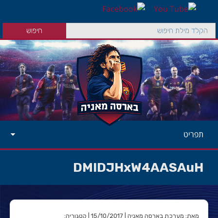
תפריט
DMIDJHxW4AASAuH
מאת: מערכת בארסה מאניה | 15/10/2017 | קטגוריה: