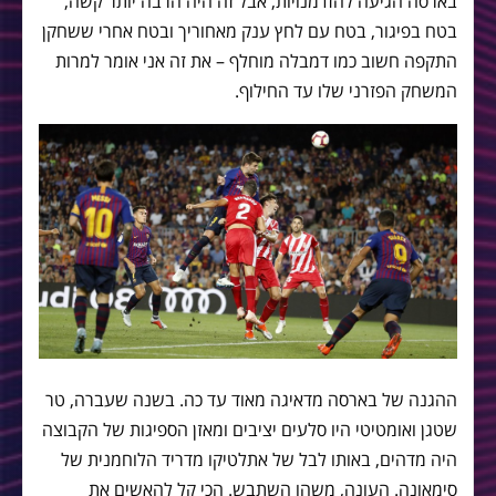
בארסה הגיעה להזדמנויות, אבל זה היה הרבה יותר קשה,
בטח בפיגור, בטח עם לחץ ענק מאחוריך ובטח אחרי ששחקן
התקפה חשוב כמו דמבלה מוחלף – את זה אני אומר למרות
המשחק הפזרני שלו עד החילוף.
ההגנה של בארסה מדאיגה מאוד עד כה. בשנה שעברה, טר
שטגן ואומטיטי היו סלעים יציבים ומאזן הספיגות של הקבוצה
היה מדהים, באותו לבל של אתלטיקו מדריד הלוחמנית של
סימאונה. העונה, משהו השתבש. הכי קל להאשים את