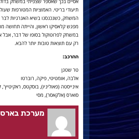
אסיים בכך שאספר שצפיתי במשחק בדולי 
תיעודי בריטי. האמוציות המטורפות שעול
המשחק, כשנכנסנו בשיא האנרגיות לבר ו
מפגש קלאסיקו ראשון, והייתה תחושה מ
במשחק לפרוטוקול בסופו של דבר, אבל אמ
רק עם תוצאות טובות יותר להבא.
ההרכב:
טר שטגן
אלבה, אומטיטי, פיקה, רוברטו
אינייסטה (פאוליניו), בוסקטס, ראקיטיץ', ק
סוארס (אלקאסר), מסי
מערכת בארסה