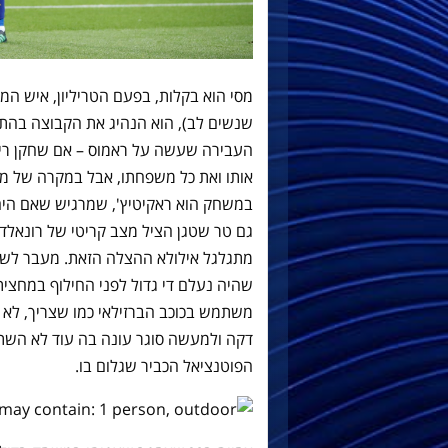
מסי הוא בקלות, בפעם הטריליון, איש ה
שנשים לב), הוא הנהיג את הקבוצה בהתק
העבירה שעשה על ראמוס – אם שחקן ריא
אותו ואת כל משפחתו, אבל במקרה של מסי י
במשחק הוא ראקיטיץ', שמרגיש שאם היה 
גם טר שטגן הציל מצב קריטי של רונאלד
מתגלגל אילולא ההצלה הזאת. מעבר לשבחים
שהיה נעלם די גדול לפני החילוף במחצית
משתמש בכוכב הברזילאי כמו שצריך, לא ב
דקה ולמעשה סוגר עונה בה עוד לא השת
הפוטנציאל הכביר שגלום בו.