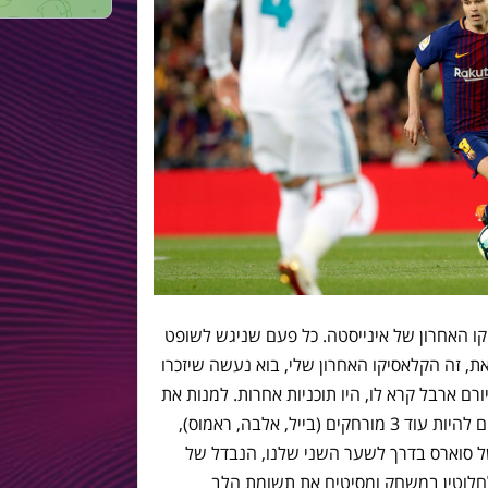
קו האחרון של אינייסטה. כל פעם שניגש לשופט
את, זה הקלאסיקו האחרון שלי, בוא נעשה שיזכרו
רם ארבל קרא לו, היו תוכניות אחרות. למנות את
ההחלטות הנוראיות שלו? בקלות היו יכולים להיות עוד 3 מורחקים (בייל, אלבה, ראמוס),
 סוארס בדרך לשער השני שלנו, הנבדל של
 לחלוטין במשחק ומסיטים את תשומת הלב