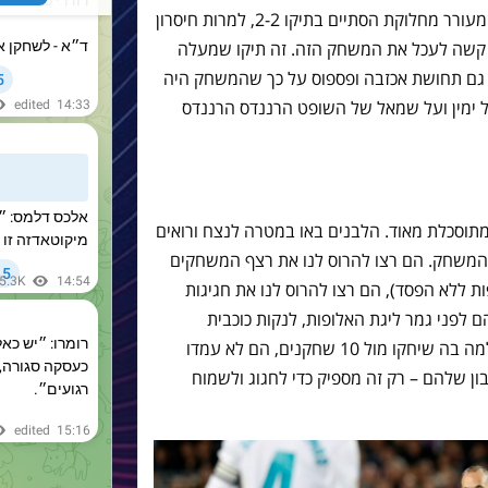
תחושות מעורבות. קלאסיקו רווי אירועים ומעורר מחלוקת הסתיים בתיקו 2-2, למרות חיסרון
קשה לעכל את המשחק הזה. זה תיקו שמעלה
ת גם תחושת אכזבה ופספוס על כך שהמשחק היה
על ימין ועל שמאל של השופט הרננדס הרננדס
וסכלת מאוד. הלבנים באו במטרה לנצח ורואים
המשחק. הם רצו להרוס לנו את רצף המשחקים
ת ללא הפסד), הם רצו להרוס לנו את חגיגות
 לפני גמר ליגת האלופות, לנקות כוכבית
אפשרית מהתואר הזה. למרות מחצית שלמה בה שיחקו מול 10 שחקנים, הם לא עמדו
ן שלהם – רק זה מספיק כדי לחגוג ולשמוח