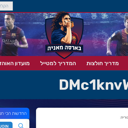
מדריך חולצות
המדריך למטייל
מועדון האוהד
DMc1knv
החדשות הכי חמ