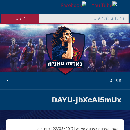
תפריט
DAYU-jbXcAI5mUx
מאת: מערכת בארסה מאניה | 22/05/2017 | קטגוריה: