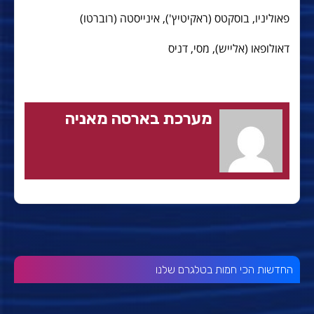
פאוליניו, בוסקטס (ראקיטיץ'), אינייסטה (רוברטו)
דאולופאו (אלייש), מסי, דניס
מערכת בארסה מאניה
החדשות הכי חמות בטלגרם שלנו