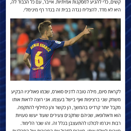
קשים, כדי להגיע למסקנות אמיתיות. אייבר, עם כל הכבוד לה,
היא לא מדד. להצליח נגדה בבית זה בגדר רף מינימלי.
לקראת סיום, מילה טובה לדניס סוארס, שכמו פאוליניו הבקיע
משחק שני ברציפות ואף בישל בעצמו. אני רוצה לראות אותו
מקבל יותר קרדיט בהמשך, הן כקשר והן כחילוף להתקפה.
הוא ודאולופאו, שניהם שחקנים צעירים שעוד יעשו טעויות
רבות ויגרמו לכולנו להתעצבן בגלל זה. זהו שכר הלימוד.
חייבים לשלם אותו, חייבים לסבול את המרירות של הסבלנות