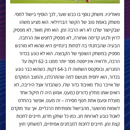
פאוליניו. משחק נוסף בו כבש שער, לכך הוסיף בישול למסי.
משחק באמת טוב של הקשר הברזילאי. הוא מציע משהו
שבקישור שלנו לא ראו הרבה זמן. הוא חזק מאוד, לא מפסיק
לרוץ ולנוע קדימה ואחורה, לא מפסיק לחפש את הרחבה.
הבעיה שהבחנתי בה לפחות בינתיים היא שהוא לא מורגש
מספיק במשחק השוטף של הקבוצה. הוא לא נוגע בכדור
הרבה, ולראיה אינייסטה מסר יותר ממנו ב-62 דקות על
המגרש, ובוסקטס השתווה לו ב-64 דקות. כשהוא כבר נוגע
בכדור, הוא יחסית מגושם למה שהתרגלנו, והמצב המוקדם
של אייבר נולד מאיבוד כדור שלו. כשהכדור אצל היריבה, לא
רואים אותו מחלץ כדורים כמעט. אמש היה לו תיקול אחד
מוצלח ופעם אחת חטף מסירה – זה מעט. אפשר בהחלט
לשמוח מהשער, מהבישול ומפתיחת הרגליים. אך עוד מוקדם
לאכול כובע לארוחת חג. כמו כל שחקן חדש, חייבים לחכות
קצת זמן. חייבים לחכות למבחנים אמיתיים, למשחקי חוץ