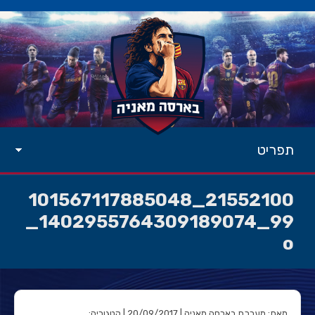
תפריט
21552100_101567117885048
99_1402955764309189074_
o
מאת: מערכת בארסה מאניה | 20/09/2017 | קטגוריה: