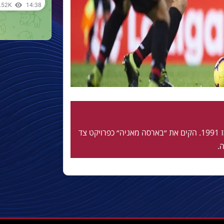
חי ונושם בלאוגרנה מאז 1991. הקים את ״בארסה מאניה״ כפרויקט צד
.