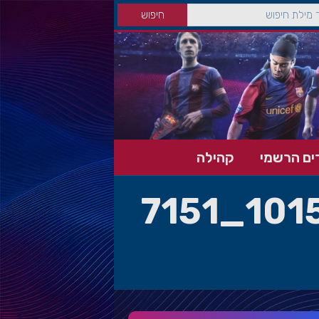
ים הרשמי
קהילה
51710875_10158259604394899_7151