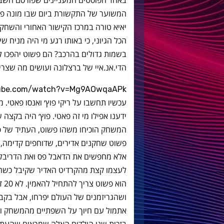
באחד הפוסטים המעניינים שפורסם השבו
המשוער של התקשורת ביום שבו מונה פפ 
יאיא טורה במרכז הקישור האחורי והשחק
הכל הגיוני, כי באותו רגע מי היה מניח ש
בשמות גדולים בהרכב? הם פשוט יהפכו ל
הדי.אנ.איי של ברצלונה ועושים מה שצריך 
tube.com/watch?v=Mg9AOwqaAPk
עכשיו תחשבו על ריקי פוץ׳ ואנסו פאטי. 
המשחק הוכיחו משהו פשוט, העתיד של פוץ
פשוט שחקנים אדירים, שדוחפים קדימה, 
אלא מחפשים את הדאבל פס ואת הדריבל 
לעצמו קצת מהקרדיט האדיר שקיבל כשה
אתמול עם חיוך על השפתיים מהמשחק וז