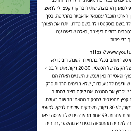
ע אצלנו בבארסה מאניה, הראו את ההרכב
למאמן הקבוצה. שתי רובריקות קפצו לי לראש.
ן הארכי מוגבל עמנואל אדאביור בהתקפה. בסך
ילד בשם בוסקטס וילד בשם פדרו, ייתרו את הצורך
כוכבים גדולים בעצמם, כאלה שבאים עם
בלי פוזות.
https://www.you
מי ספר אותם בכלל בתחילת השנה. רובינו לא
ידענו אפילו מי זה פאטי. פוץ׳ היה בקצה של הקצה של הספסל. 20-30 דקות אתמול בסוף
׳ ופאטי זה כאן ועכשיו. השניים האלה הם
שיודעים להניע כדור, שלא מרימים הרמות סרק
שיפרוץ את ההגנה. אם קיקה רוצה להחזיר
וקפץ מהפנסיה לתפקיד המאמן החשוב בעולם,
הוא פשוט צריך להתחיל להאמין. לא 20 דקות, לא 30 דקות, משחקים שלמים לריקי, לפאטי
ושהגריזמנים של העולם יפרחו, אבל בקבוצות אחרות. 99 אחוז מהאוהדים של בארסה יצאו
ה לא היה מהתוצאה ובטח לא מהשער, זה היה