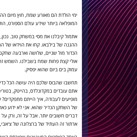
ימי הולדת הם מאורע שמח, חוץ מיום ההו
המופלאה ביותר שידע עולם הספורט, הול
אתמול קיבלנו את מסי במשחק טוב. נכון, 
ההגנה של בילבאו. קחו את הוידאו של ה
הכדור מול שניים, שלושה וארבעה שחקני
אולי קצת פחות שמח בשבילנו. השמש זר
עמוק בים ביום שהוא יפסיק.
תחשבו שהבוס שלכם היה עושה הכל כדי
אתם עובדים במקדונלדס, בהייטק, בטורי
מופיעים לעבודה, איך הייתם מתפקדים? 
של השחקן הנדיר שהוא. אני לא ידוע כא
דברים חשובים יותר. אבל על זה, ורק על 
ארתור זה העתיד של ברצלונה של צ׳אבי, 