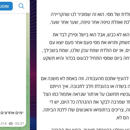
לדת של מסי. הוא זה שמזכיר לנו שהקריירה
כת ואוזלת טיפה אחר טיפה, שער אחר שער.
הוא לא כבש, אבל הוא בישל ופירק לבד את
משחק ותראו את מסי פעם אחר פעם יוצא עם
ם. אז יום הולדת שמח ענק שלנו, שמח בשבילך,
חה ביום שמסי התחיל לבעוט בכדור והיא תשקע
 להעיף אתכם מהעבודה. וזה באמת לא משנה אם
ה בשדה או בהובלת חלב לתנובה. איך הייתם
עכשיו תחשבו על ארתור שנראה אתמול כמו הצל
חד שמרבה לבקר את ההנהלה כל היום, יש לי
זה, צריכים ברתומיאו והאנשים שלו ללכת הביתה.
הם לא.