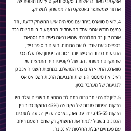
אפקטיבי מאוד בראשות בוסקטס וראקיטיץ' עם תוספת של
ארתור שמשתפר באספקט הזה ממשחק למשחק.
4. לואיס סווארס ביחד עם מסי היה איש המשחק לדעתי, וזה
כמעט חודש אחרי אחד המשחקים המזעזעים ביותר שלו נגד
אותה ליון בה התלוננתי שהוא נראה כאילו המונסטארז
בספייס ג'אם שדדו לו את הכוחות. הוא היה סופר נייד,
הנגיעות בכדור הרגישו יותר רכות והביטחון שלו עלה ככל
שהתקדם המשחק. הבישול לקוטיניו היה התמצית של
סווארס, החלוץ הקבוצתי המושלם. במחצית השנייה אגב כן
ראינו את סיממני העייפות והנגיעות הרכות הפכו אט אט
לנגיעות של מערבל בטון.
5. ליון לחצה יותר גבוה בתחילת המחצית השנייה ואלה היו
הדקות הפחות טובות של הקבוצה (43% החזקת כדור בין
הדקות 45-65). יחד עם זאת, בארסה עדיין הגיעה למצבים
הנכונים בשביל לגמור את המשחק, רק שמסי הפעם ריחם
עם פעמיים קבלת החלטות לא נכונה.