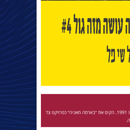
חי ונושם בלאוגרנה מאז 1991. הקים את ״בארסה מאניה״ כפרויקט צד
.