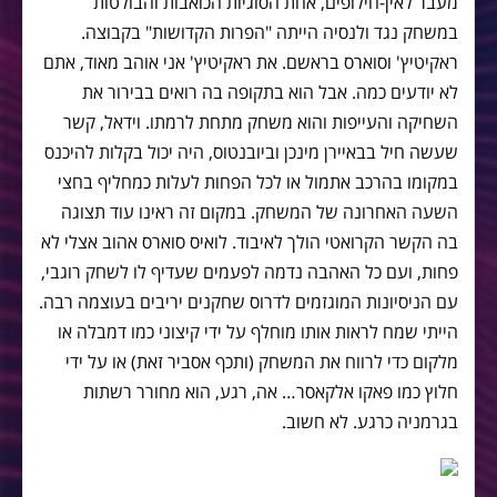
מעבר לאין-חילופים, אחת הסוגיות הכואבות והבולטות
במשחק נגד ולנסיה הייתה "הפרות הקדושות" בקבוצה.
ראקיטיץ' וסוארס בראשם. את ראקיטיץ' אני אוהב מאוד, אתם
לא יודעים כמה. אבל הוא בתקופה בה רואים בבירור את
השחיקה והעייפות והוא משחק מתחת לרמתו. וידאל, קשר
שעשה חיל בבאיירן מינכן וביובנטוס, היה יכול בקלות להיכנס
במקומו בהרכב אתמול או לכל הפחות לעלות כמחליף בחצי
השעה האחרונה של המשחק. במקום זה ראינו עוד תצוגה
בה הקשר הקרואטי הולך לאיבוד. לואיס סוארס אהוב אצלי לא
פחות, ועם כל האהבה נדמה לפעמים שעדיף לו לשחק רוגבי,
עם הניסיונות המוגזמים לדרוס שחקנים יריבים בעוצמה רבה.
הייתי שמח לראות אותו מוחלף על ידי קיצוני כמו דמבלה או
מלקום כדי לרווח את המשחק (ותכף אסביר זאת) או על ידי
חלוץ כמו פאקו אלקאסר… אה, רגע, הוא מחורר רשתות
בגרמניה כרגע. לא חשוב.