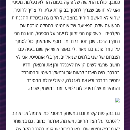
כמובן, יכולתו החלשה של פיקה בעונה הזו לא נעלמת מעיניי,
ואני לא חושב שצריך לחסוך בביקורת עליו. רק צריך להזכיר,
שהוא לא האשם היחיד במצב של הקבוצה וביכולת ההגנתית
הרעועה שלה. הפציעה של אומטיטי בהחלט טורפת את
הקלפים – כשפיקה הכי זקוק לניעור על הספסל, הוא גם הכי
נחוץ בהרכב. שכן חסר בלם ימני נוסף שהמאמן יכול לסמוך
עליו, וזה פוגע בנו מאוד. לי באופן אישי אין שום בעיה עם
הצבתם של שני בלמים שמאליים, אך בלי אומטיטי, אני לא
חושב שרצוי לשים הן את לאנגלה והן את ורמאלן יחדיו
בהרכב. היה מאכזב לראות את ורמאלן האיטי והמסורבל
יחסית בהרכב ולא את לאנגלה, שאולי יכולת המסירה
והמהירות שלו היו יכולות לסייע יותר במשחק שכזה.
גם בתקופות קשות וגם במשחק מתסכל כמו אתמול אני אוהב
להסתכל על הצד החיובי, ויש מה. ארתור, כמובן. גם במשחק
לא מבריק ומצוין שלו, ראו בבירור שמקומו בהרכב הקבוצה