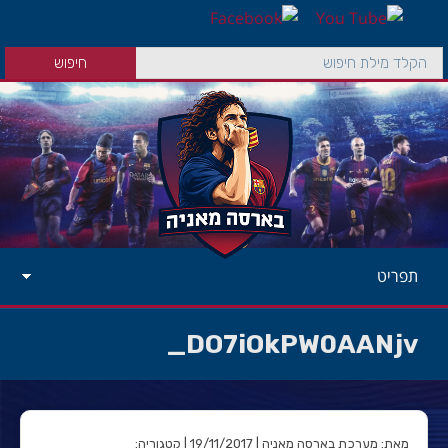
תפריט
DO7iOkPW0AANjv_
מאת: מערכת בארסה מאניה | 19/11/2017 | קטגוריה: