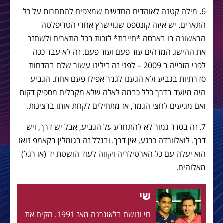
6. מילה קטנה לאוהדים החדשים שמצפים להתחרות על כל
התארים. יש איזה קונספט שגוי שרץ אחרי הטריפלטה
הראשונה בו בארסה *חייבת* לזכות בכל התארים ולשחזר
את ההישג המדהים עוד פעם ועוד פעם. זה לא עבד ככה
לפני הזכייה ב 2009 – לפני זה בילינו עשור שלם בהדחות
סדרתיות בגביע ולא הגענו לגמר אפילו פעם אחת. הגביע
היה מיועד בדרך כלל כבמה לאלה שלא מקבלים מספיק דקות
ואם מגיעים לחצי הגמר, אז מתחילים לקחת אותו ברצינות.
7. זה בסדר גמור לא להתחרע על הגביע, אבל יש דרך, ויש
דרך. לואלוורדה כרגע, אין דרך. ובגלל זה בגומלין בקאמפ נואו
הוא יעלה עם כל הארטילריה ויקווה לעוד הושטת יד (או רגל)
מאלוהים.
שי
חי ונושם בלאוגרנה מאז 1991. הקים את