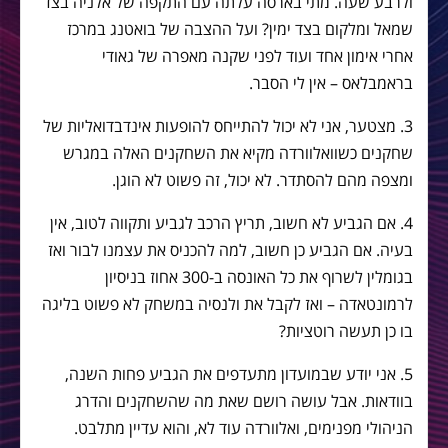
ולרבע שעה. מתי בארסה עלתה עם התקפה של אלניה בצד
שמאל ומלקום בצד ימין? ועל ההצבה של בואטנג במרכז
אחרי אימון אחד
ועוד לפני שקנה מאפרה של גאודי
בראמבלאס – אין לי הסבר.
3. מצטער, אני לא יכול להתייחס להופעות אינדבדואליות של
שחקנים כשוואלוורדה מקיא את השחקנים האלה במגרש
ומצפה מהם להסתדר. לא יכול, זה פשוט לא הוגן.
4. אם הגביע לא חשוב, תריץ הרכב לגביע ותקווה לטוב, אין
בעיה. אם הגביע כן חשוב, למה להכניס את עצמנו לבור ואז
בגומלין לשרוף את כל האונסה ב-300 אחוז בניסיון
לרמונטאדה – ואז לקבל את ולנסיה במשחק לא פשוט בליגה
בו כן תעשה רוטציות?
5. אני יודע שבמועדון מתעדפים את הגביע פחות השנה,
בוודאות. אבל עושה רושם שאת מה שהשחקנים והדרג
הניהולי מפנימים, ואלוורדה עוד לא, והוא עדיין מתלבט.