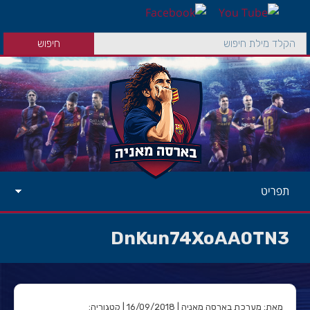
תפריט
DnKun74XoAA0TN3
מאת: מערכת בארסה מאניה | 16/09/2018 | קטגוריה: