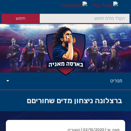
תפריט
ברצלונה ניצחון מדים שחוריםם
מאת: שי | 02/10/2020 | קטגוריה: