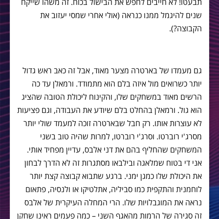
תבעטו! לא חייבים לחפש את הבישול בכוח. זה משהו שייקח
שנים להיגמל ממנו כנראה (אולי אחרי שמסי יעזוב את
הקבוצה?).
גם מעמדו של בארטרה מצער מאוד, אבל זה כאב ראש גדול
יותר כשרואים מול איזה בלם הוא מתמודד. ורמאלן עד כה
הרשים מאוד במשחקים שלו, והקינוח ליכולת הטובה שהציג
הוא גול. ורמאלן בהחלט בלם שיודע את העבודה, וגם פציעות
לא עוצרות אותו. רק חבל שבארטרה זוכה למעמד שולי יותר
מסרג'י רוברטו. וסרג'י רוברטו, למרות שהיה טוב בשני
המשחקים שהחליף בהם את דני אלבס, עדיין מפחיד אותי.
אני די בטוח שמלאגה ובילבאו מסתגרות זה לא הדרך לבחון
את היכולת שלו כמגן ימני. ברגע שתבוא קבוצה קצת יותר
לוחמנית והתקפית כמו סביליה, אתלטיקו או ולנסיה, פתאום
נראה את המוגבלויות שלו. הרי המחלה העיקרית של אלבס
זה סגירה של הרמות מהאגף השני – כמה פעמים ראינו שחקן