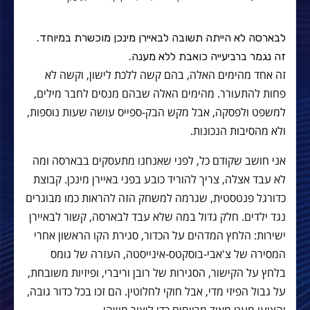
לבארסה לא הייתה תשובה לבאיירן מינכן מוכשרת במיוחד.
זה נגמר ברביעייה כואבת ללא מענה.
זה אחד מהימים האלה, בהם קשה ללכת לישון, וקשה לא
פחות להתעורר. מהימים האלה שבהם מנסים לחבר מילים,
למשפט ולפסקה, אבל מקש הבק-ספייס עושה שעות נוספות,
ולא מהסיבות הנכונות.
אני חושב שקודם כל, לפני שאנחנו מתעסקים בבארסה ומה
לא עבד אצלה, צריך להוריד כובע בפני באיירן מינכן. קבוצת
כדורגל פנטסטית, שגרמה למשחק הזה להראות כמו מבוגרים
נגד ילדים. חלק גדול במה שלא עבד לבארסה, קשור לבאיירן
ישירות: הלחץ המדהים על הכדור, סגירת הקו הראשון אחרי
המסירה של צ'אבי-בוסקטס-אינייסטה, העזרה של גומס
בלחץ על הקישור, הסגירות של רובן וריברי, ופיזיות משובחת,
על גבול הפיזי מדי, אבל חוקי לחלוטין. הם זכו בכל כדור גובה,