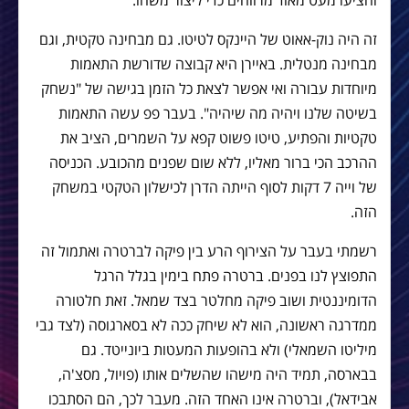
והציעו מעט מאוד מרווחים כדי ליצור משהו.
זה היה נוק-אאוט של היינקס לטיטו. גם מבחינה טקטית, וגם
מבחינה מנטלית. באיירן היא קבוצה שדורשת התאמות
מיוחדות עבורה ואי אפשר לצאת כל הזמן בגישה של "נשחק
בשיטה שלנו ויהיה מה שיהיה". בעבר פפ עשה התאמות
טקטיות והפתיע, טיטו פשוט קפא על השמרים, הציב את
ההרכב הכי ברור מאליו, ללא שום שפנים מהכובע. הכניסה
של וייה 7 דקות לסוף הייתה הדרן לכישלון הטקטי במשחק
הזה.
רשמתי בעבר על הצירוף הרע בין פיקה לברטרה ואתמול זה
התפוצץ לנו בפנים. ברטרה פתח בימין בגלל הרגל
הדומיננטית ושוב פיקה מחלטר בצד שמאל. זאת חלטורה
ממדרגה ראשונה, הוא לא שיחק ככה לא בסארגוסה (לצד גבי
מיליטו השמאלי) ולא בהופעות המעטות ביונייטד. גם
בבארסה, תמיד היה מישהו שהשלים אותו (פויול, מסצ'ה,
אבידאל), וברטרה אינו האחד הזה. מעבר לכך, הם הסתבכו