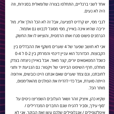
אחד לשני ברגליים, התחלפו בצורה שלומאלית בסגירות, וזה
היה לא נעים.
לגבי מסי, יש קרדיט לפציעה, אבל זה לא הכל הולך אליו. מול
יריבה שהיא אינה באיירן, מסי מסוגל לכבוש גם אתמול.
הגרמנים פשוט סגרו אותו הרמטית, והוציאו לו את החשק.
אני לא חושב שפער של 4 שערים משקף את ההבדלים בין
הקבוצות. הכדורגל הוא עניין דינמי והמרחק בין 0-2 ל 0-4
כשכל המטאטאים יורים, קצר מאוד. אבל באיירן ניצחה בצדק
מוחלט, חרף השיפוט הביזיוני של ויקטור: גם הנגיעת יד וחצי
לחובתנו, וגם צמד שערים שאם אנחנו היינו כובשים, אירופה
הייתה סוערת, אבל כדי להדיח את הפולנים מהאולימפוס,
מותר הכל.
שקיא כהן, איציק זוהר ושאר העלובים השפריצו ניטים על
'סוף עידן', וסביר להניח שגם החברים המנדרילים /
איטלקופילים / אנגלופילים שלכם עשו זאת הבוקר. אני לא