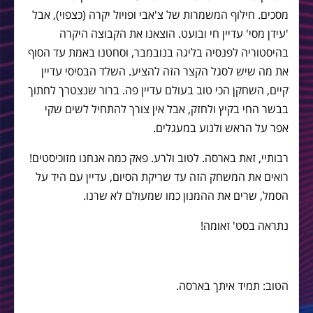
מסכים. חילוף המשמרות של צ'אבי ופויול יקרה (כצפוי), אבל
'עידן מסי' עדיין חי ובועט. הוצאנו את הקבוצה היקרה
בהיסטוריה לפנסיה בליגה בנובמבר, וסחטנו באמת עד הסוף
את מה שיש לסגל הקצר הזה להציע. השלד הבסיסי עדיין
קיים, השחקן הכי טוב בעולם עדיין פה. ברור שנצטרך לחתוך
בבשר החי בקיץ ולחזק, אבל אין צורך להתחיל לשים שקי
אפר על הראש ולנוע במעגלים.
רבותיי, זאת בארסה. לטוב ולרע. פאק כמה אנחנו מזוכיסטים!
רואים את המשחק הזה עד שריקת הסיום, עדיין עם היד על
הסמל, שרים את ההמנון כמו שמעולם לא שרנו.
נתראה בסט' זאומה!
הטוב: תמיד איתך בארסה.