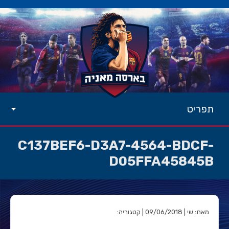
תפריט
C137BEF6-D3A7-4564-BDCF-
D05FFA45845B
מאת: שי | 09/06/2018 | קטגוריה: