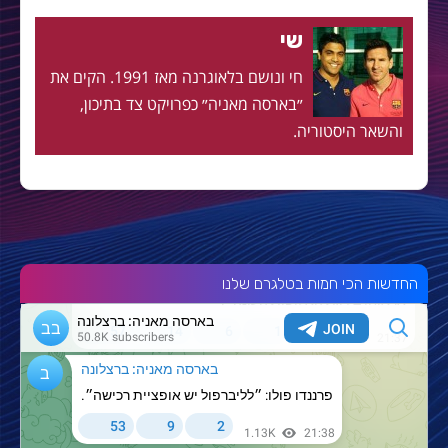
שי
חי ונושם בלאוגרנה מאז 1991. הקים את
״בארסה מאניה״ כפרויקט צד בתיכון,
והשאר היסטוריה.
החדשות הכי חמות בטלגרם שלנו