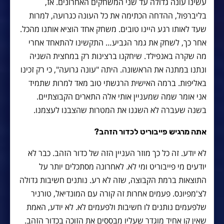
עשינו עונה גדולה עד שני המשחקים האחרונים. אז,
בליברפול, ההדחה הכתימה את כל העונה כגרועה, למרות
שעד לאותו רגע היינו טובים. משחק אחד הוציא אותנו מהכל.
אחר כך, לשחק את גמר הגביע… התקשינו להתאחד אחרי
מה שקרה באנפילד. שיחקנו ברצינות רק במחצית השניה
ונתנו במתנה את הראשונה. היתה "עונה גרועה", כי רק זכינו
באליפות. ברמה האישית הרגשתי טוב מאד למרות שתמיד
אני אומר שמה שמעניין אותי אלה התארים הקבוצתיים.
בשנה שעברה לא השגנו את המטרות שהצבנו לעצמנו.
אתה מרגיש פייבוריט לכדור הזהב?
לא יודע. זה כל כך מוזר העניין הזה של כדור הזהב. כבר לא
יודעים מי פייבוריט ומי לא. לאחרונה מסתכלים יותר על
התוצאות ברמת הקבוצה, שזה לא רע. נותנים חשיבות גדולה
לצ'מפיונס. פעמים אחרות זה קורה עם המונדיאל, טורניר
שלפעמים נותנים לו חשיבות ולפעמים לא. לא יודע, האמת
שאין קו אחיד מוגדר שעליו מבססים את הזוכה בכדור הזהב.