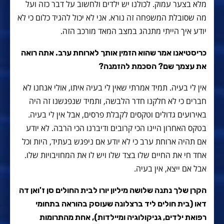
מלא בצער עמוק. לכולנו יש ילדים ולחשוב על דבר כזה ועל
מה שסובלת המשפחה זה נורא. אני לא יכול להגיד כלום כי לא
יודע איך הייתי מתנהג במצב המאד מורכב הזה.
כריסטיאנו אמר שהוא הזמין אותך לארוחת ערב. אתה רואה
את עצמך שם? הסכמת להזמנה?
אין לי בעיה. תמיד אמרתי שאין לי בעיה איתו, אולי אנחנו לא
חברים כי לא חלקנו חדר הלבשה, ותמיד שנפגשנו זה היה
באירועים גדולים וטקסים לקבלת פרסים, אבל אין לי בעיה.
בטקס האחרון היינו הכי קרובים ודיברנו הכי הרבה. לא יודע
אם תהיה ארוחת ערב כי לא יודע אם ניפגש בעתיד, היות וכל
אחד חי את החיים שלו בצד שלו ויש לו את המחויבויות שלו.
אבל אם ייצא, אין בעיה.
הקרן שלך נתנה שלושה מיליון יורו לבית החולים סן ז'ואן דה
דאו (בית חולים ליד ברצלונה שעוסק בהוראה בתחומי
רפואת ילדים, גניקולוגיה ומיילדות), אחת מהתרומות