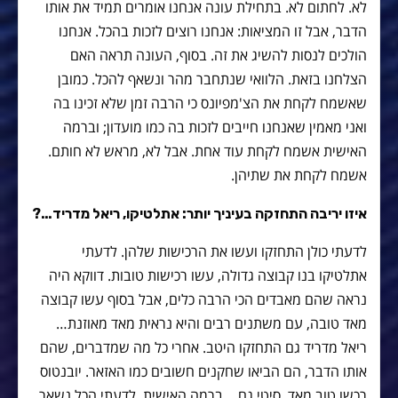
לא. לחתום לא. בתחילת עונה אנחנו אומרים תמיד את אותו
הדבר, אבל זו המציאות: אנחנו רוצים לזכות בהכל. אנחנו
הולכים לנסות להשיג את זה. בסוף, העונה תראה האם
הצלחנו בזאת. הלוואי שנתחבר מהר ונשאף להכל. כמובן
שאשמח לקחת את הצ'מפיונס כי הרבה זמן שלא זכינו בה
ואני מאמין שאנחנו חייבים לזכות בה כמו מועדון; וברמה
האישית אשמח לקחת עוד אחת. אבל לא, מראש לא חותם.
אשמח לקחת את שתיהן.
איזו יריבה התחזקה בעיניך יותר: אתלטיקו, ריאל מדריד…?
לדעתי כולן התחזקו ועשו את הרכישות שלהן. לדעתי
אתלטיקו בנו קבוצה גדולה, עשו רכישות טובות. דווקא היה
נראה שהם מאבדים הכי הרבה כלים, אבל בסוף עשו קבוצה
מאד טובה, עם משתנים רבים והיא נראית מאד מאוזנת…
ריאל מדריד גם התחזקו היטב. אחרי כל מה שמדברים, שהם
אותו הדבר, הם הביאו שחקנים חשובים כמו האזאר. יובנטוס
רכשו טוב מאד, סיטי גם… ברמה האישית, לדעתי הכל נשאר