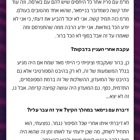
מו"מ עם פריז אחר כל היחסים שיש להם עם בארסה. וזה עוד
יותר קשה כשמדובר בניימאר, שהוא אחד מהטובים בעולם.
מו"מ כזה תמיד קשה. אני לא יכול להביע את דעתי, כי אני לא
יודע הכל בוודאות. אני יודע הרבה ממה שהתפרסם ומה
שאמרו על זה אבל בסוף לא הכל ברור.
עקבת אחרי העניין בדבקות?
כן, ברור שעקבתי וציפיתי כי הייתי מאד שמח אם היה מגיע
בגלל המשמעות של זה, לא רק בהיבט הספורטיבי אלא גם
בהיבט של המועדון, ההשלכות של זה ברמת הספונסרים,
התדמית, כסף. גם המועדון היה עושה קפיצה קדימה. אבל נו,
זה לא יצא…
דיברת עם ניימאר במהלך הקיץ? איך זה עבר עליו?
לא דיברתי איתו אחרי שכל הסיפור נגמר. נפצעתי, הוא
התחיל לשחק. מה שכן ידעתי עד לאותו זמן זה שהוא היה
מאד נלהב ונרגש לצאת משם ולבוא לבארסה.